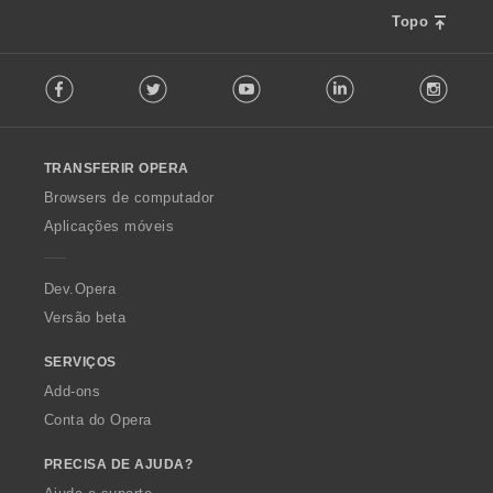
Topo
F
Facebook
Twitter
Youtube
LinkedIn
Instag
o
l
l
o
TRANSFERIR OPERA
w
O
Browsers de computador
p
Aplicações móveis
e
r
a
Dev.Opera
Versão beta
SERVIÇOS
Add-ons
Conta do Opera
PRECISA DE AJUDA?