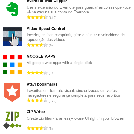
Evernote Web Clipper
Use a extensão do Evernote para guardar as coisas que você
vê na web na sua conta do Evernote.
N
610
ú
m
Video Speed Control
e
Inverter, esticar, comprimir, girar e ajustar a velocidade de
reprodução dos vídeos
r
N
8
o
ú
t
m
GOOGLE APPS
o
e
All google web apps with a single click
t
r
a
N
71
o
l
ú
t
d
m
Atavi bookmarks
o
e
e
Favoritos em formato visual, sincronizados em vários
t
a
navegadores e segurança completa para seus favoritos
r
a
N
v
170
o
l
ú
a
t
d
m
ZIP Writer
l
o
e
e
i
Create zip files via an easy-to-use UI right in your browser!
t
a
r
a
a
N
v
5
o
ç
l
ú