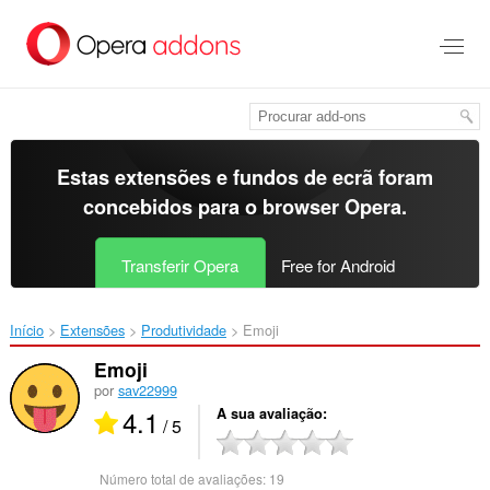
Saltar
para
o
conteúdo
principal
Estas extensões e fundos de ecrã foram
concebidos para o
browser Opera
.
Transferir Opera
Free for Android
Início
Extensões
Produtividade
Emoji‎
Emoji
por
sav22999
4.1
A sua avaliação
/ 5
Número total de avaliações:
19