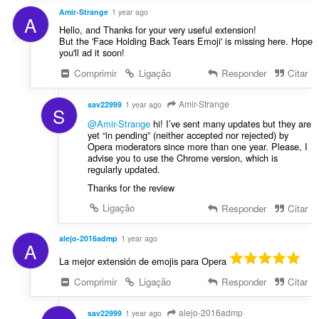
Amir-Strange
1 year ago
A
Hello, and Thanks for your very useful extension!
But the 'Face Holding Back Tears Emoji' is missing here. Hope
you'll ad it soon!
Comprimir
Ligação
Responder
Citar
Amir-Strange
sav22999
1 year ago
S
@Amir-Strange
hi! I’ve sent many updates but they are
yet “in pending” (neither accepted nor rejected) by
Opera moderators since more than one year. Please, I
advise you to use the Chrome version, which is
regularly updated.
Thanks for the review
Ligação
Responder
Citar
alejo-2016admp
1 year ago
A
La mejor extensión de emojis para Opera
Comprimir
Ligação
Responder
Citar
alejo-2016admp
sav22999
1 year ago