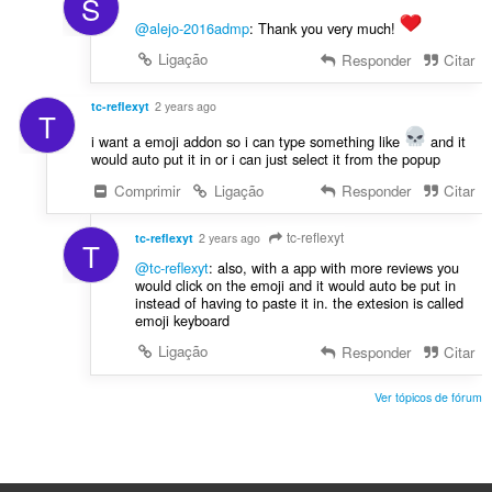
S
@alejo-2016admp
: Thank you very much!
Ligação
Responder
Citar
tc-reflexyt
2 years ago
T
i want a emoji addon so i can type something like
and it
would auto put it in or i can just select it from the popup
Comprimir
Ligação
Responder
Citar
tc-reflexyt
tc-reflexyt
2 years ago
T
@tc-reflexyt
: also, with a app with more reviews you
would click on the emoji and it would auto be put in
instead of having to paste it in. the extesion is called
emoji keyboard
Ligação
Responder
Citar
Ver tópicos de fórum