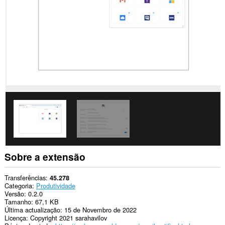
sítios.
This
extension
can
create
rich
notifications
and
display
them
to
you
in
the
system
tray.
Sobre a extensão
Transferências
45.278
Categoria
Produtividade
Versão
0.2.0
Tamanho
67,1 KB
Última actualização
15 de Novembro de 2022
Licença
Copyright 2021 sarahavilov