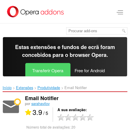
Saltar
para
o
conteúdo
principal
Estas extensões e fundos de ecrã foram
concebidos para o
browser Opera
.
Transferir Opera
Free for Android
Início
Extensões
Produtividade
Email Notifier‎
Email Notifier
por
sarahavilov
3.9
A sua avaliação
/ 5
Número total de avaliações:
20