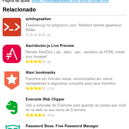
Página de ajuda
https://mybrowseraddon.com/email-notifier.html
Relacionado
sch0ngesehen
Erweiterung für pr0gramm.com. Markiert bereits gesehene
Bilder.
N
0
ú
m
Asciidoctor.js Live Preview
e
Render AsciiDoc (.ad, .adoc, .asc, .asciidoc) as HTML inside
your browser!
r
N
9
o
ú
t
m
Atavi bookmarks
o
e
Favoritos em formato visual, sincronizados em vários
t
navegadores e segurança completa para seus favoritos
r
a
N
170
o
l
ú
t
d
m
Evernote Web Clipper
o
e
e
Use a extensão do Evernote para guardar as coisas que você
t
a
vê na web na sua conta do Evernote.
r
a
N
v
610
o
l
ú
a
t
d
m
Password Boss: Free Password Manager
l
o