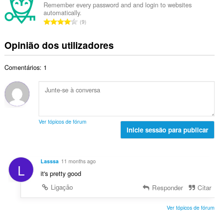
e
e
i
Remember every password and and login to websites
t
a
automatically.
r
a
a
N
v
9
o
ç
l
ú
a
t
õ
d
m
l
Opinião dos utilizadores
o
e
e
e
i
t
s
a
r
a
a
:
v
Comentários: 1
o
ç
l
a
t
õ
d
l
o
e
e
i
t
s
a
a
a
:
v
ç
l
a
Ver tópicos de fórum
õ
d
Inicie sessão para publicar
l
e
e
i
s
a
a
:
v
ç
Lasssa
11 months ago
L
a
õ
it's pretty good
l
e
i
Ligação
Responder
Citar
s
a
:
ç
Ver tópicos de fórum
õ