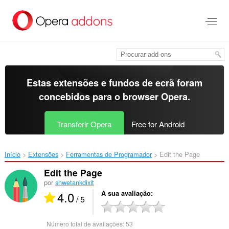
Saltar
para
o
conteúdo
principal
Estas extensões e fundos de ecrã foram
concebidos para o
browser Opera
.
Transferir Opera
Free for Android
Início
Extensões
Ferramentas de Programador
Edit the Page‎
Edit the Page
por
shwetankdixit
4.0
A sua avaliação
/ 5
Número total de avaliações:
53