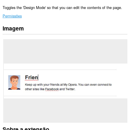
Toggles the 'Design Mode' so that you can edit the contents of the page.
Permissões
Imagem
Esta
extensão
pode
aceder
aos
seus
separadores
e
à
sua
actividade
de
navegação.
Sobre a extensão