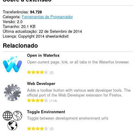
Transferências
94.728
Categoria
Ferramentas de Programador
Versão
2.0
Tamanho
20,1 KB
Última actualização
22 de Setembro de 2014
Licença
Copyright 2014 shwetankdixit
Relacionado
Open in Waterfox
Open current page, link, or all tabs in the Waterfox browser.
N
2
ú
m
Web Developer
e
Adds a toolbar button with various web developer tools. The
official port of the Web Developer extension for Firefox.
r
N
114
o
ú
t
m
Toggle Environment
o
e
Toggle between development environment url's
t
r
a
N
2
o
l
ú