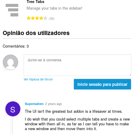
d
m
Tree Tabs
l
o
e
e
i
Manage your tabs in the sidebar!
t
a
r
a
a
N
v
36
o
ç
l
ú
a
t
õ
d
m
l
Opinião dos utilizadores
o
e
e
e
i
t
s
a
r
a
a
:
v
Comentários: 3
o
ç
l
a
t
õ
d
l
o
e
e
i
t
s
a
a
a
:
v
ç
l
a
Ver tópicos de fórum
õ
d
Inicie sessão para publicar
l
e
e
i
s
a
a
:
v
ç
Supersahen
2 years ago
S
a
õ
The UI isn't the greatest but addon is a lifesaver at times.
l
e
I do wish that you could select multiple tabs and create a new
i
s
window with them all in, as far as I can tell you have to make
a
:
a new window and then move them into it.
ç