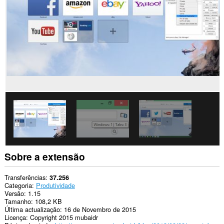
os
sítios.
Esta
extensão
pode
ler
e
modificar
o
seu
histórico
de
navegação.
Esta
extensão
pode
aceder
aos
Sobre a extensão
seus
separadores
e
Transferências
37.256
à
Categoria
Produtividade
sua
Versão
1.15
actividade
Tamanho
108,2 KB
de
Última actualização
16 de Novembro de 2015
navegação.
Licença
Copyright 2015 mubaidr