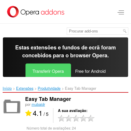
Saltar
para
o
conteúdo
principal
Estas extensões e fundos de ecrã foram
concebidos para o
browser Opera
.
Transferir Opera
Free for Android
Início
Extensões
Produtividade
Easy Tab Manager‎
Easy Tab Manager
por
mubaidr
4.1
A sua avaliação
/ 5
Número total de avaliações:
24