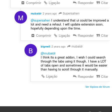
õ
Comprimir
Ligação
Responder
Citar
e
s
Supersahen
mubaidr
2 years ago
M
:
@supersahen
I understand that ui could be improved a
lot and need a rehaul. I will update extension soon,
hopefully depending upon the time.
Comprimir
Ligação
Responder
Citar
mubaidr
bigmell
2 years ago
B
@mubaidr
I think its a great addon, I wish I could search
through the tabs using it though. I have a LOT
of tabs open and sometimes it would be easier
than having to scroll through it manually.
Ligação
Responder
Citar
Ver tópicos de fórum