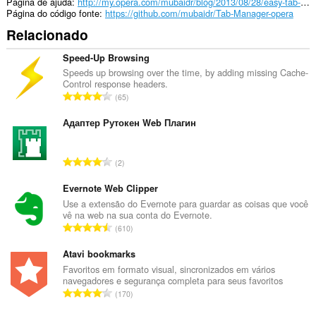
Página de ajuda
http://my.opera.com/mubaidr/blog/2013/08/28/easy-tab-manager
Página do código fonte
https://github.com/mubaidr/Tab-Manager-opera
Relacionado
Speed-Up Browsing
Speeds up browsing over the time, by adding missing Cache-
Control response headers.
N
65
ú
m
Адаптер Рутокен Web Плагин
e
r
N
2
o
ú
t
m
Evernote Web Clipper
o
e
Use a extensão do Evernote para guardar as coisas que você
t
vê na web na sua conta do Evernote.
r
a
N
610
o
l
ú
t
d
m
Atavi bookmarks
o
e
e
Favoritos em formato visual, sincronizados em vários
t
a
navegadores e segurança completa para seus favoritos
r
a
N
v
170
o
l
ú
a
t