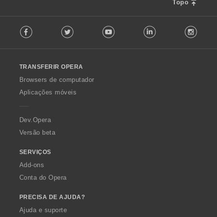
Topo
F
Facebook
Twitter
Youtube
LinkedIn
Instag
o
l
l
o
TRANSFERIR OPERA
w
O
Browsers de computador
p
Aplicações móveis
e
r
a
Dev.Opera
Versão beta
SERVIÇOS
Add-ons
Conta do Opera
PRECISA DE AJUDA?
Ajuda e suporte