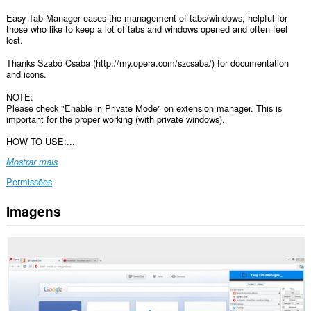
Easy Tab Manager eases the management of tabs/windows, helpful for
those who like to keep a lot of tabs and windows opened and often feel
lost.
Thanks Szabó Csaba (http://my.opera.com/szcsaba/) for documentation
and icons.
NOTE:
Please check "Enable in Private Mode" on extension manager. This is
important for the proper working (with private windows).
HOW TO USE:...
Mostrar mais
Permissões
Imagens
Esta
extensão
pode
aceder
aos
seus
dados
em
todos