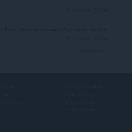
Responder
Citar
ает. Есть еще какие-либо варианты? Подскажите пожалуйста.
Responder
Citar
Ver tópicos de fórum
ERVIÇOS
PRECISA DE AJUDA?
d-ons
Ajuda e suporte
nta do Opera
Blogues do Opera
Fóruns do Opera