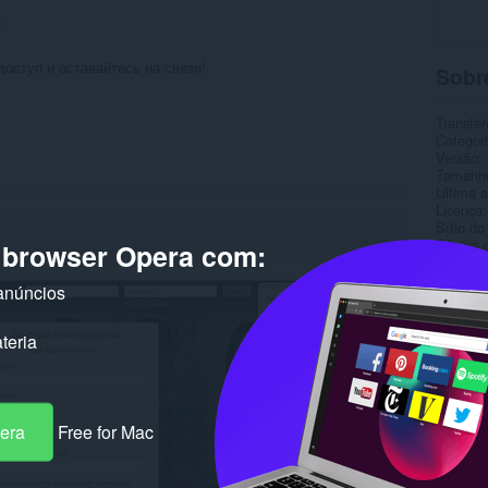
7
доступ и оставайтесь на связи!
Sobr
Transfer
Categor
Versão
Tamanh
Última a
Licença
Sítio do
Página 
o browser Opera com:
Rela
anúncios
teria
pera
Free for Mac