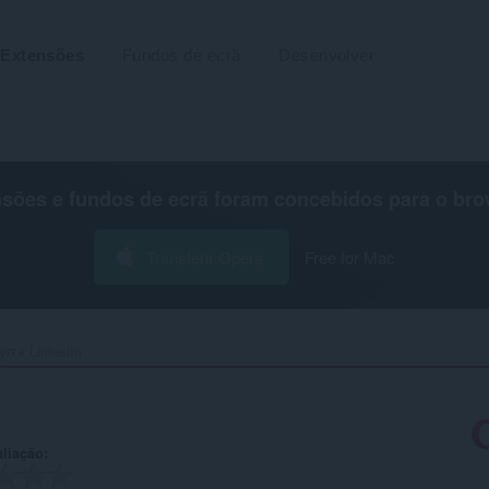
Extensões
Fundos de ecrã
Desenvolver
nsões e fundos de ecrã foram concebidos para o
bro
Transferir Opera
Free for Mac
п к LinkedIn‎
aliação