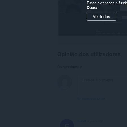
suas
Estas extensões e fund
configurações
Opera
.
proxy.
Ver todos
Opinião dos utilizadores
Comentários: 2
Ver tópicos de fórum
fmntl
4 years ago
F