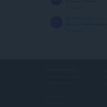
Я открыла. Спасибо!
Ligação
Um Utilizador Antigo
5 years ago
?
Доступ к Linkedin не работ
Ligação
TRANSFERIR OPERA
S
Browsers de computador
Ad
Aplicações móveis
Co
Dev.Opera
Versão beta