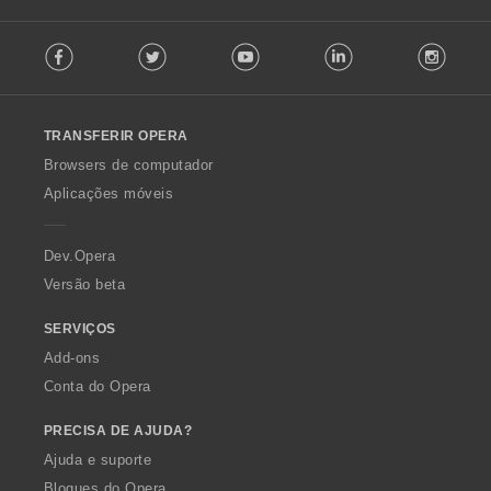
õ
F
e
Facebook
Twitter
Youtube
LinkedIn
Instag
o
s
l
:
l
o
TRANSFERIR OPERA
w
O
Browsers de computador
p
Aplicações móveis
e
r
a
Dev.Opera
Versão beta
SERVIÇOS
Add-ons
Conta do Opera
PRECISA DE AJUDA?
Ajuda e suporte
Blogues do Opera