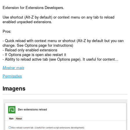
Extension for Extensions Developers.
Use shortcut (Alt-Z by default) or context menu on any tab to reload
enabled unpacked extensions.
Pros:
- Quick reload with context menu or shortcut (Alt-Z by default but you can
change. See Options page for instructions)
- Reload only enabled extensions
- If Options page is open also restart it
- Ability to reload active tab (see Options page). It useful for content...
Mostrar mais
Permissões
Imagens
Esta
extensão
irá
gerir
as
suas
extensões.
Esta