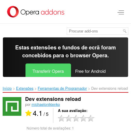
Saltar
para
o
conteúdo
principal
Estas extensões e fundos de ecrã foram
concebidos para o
browser Opera
.
Transferir Opera
Free for Android
Início
Extensões
Ferramentas de Programador
Dev extensions reload‎
Dev extensions reload
por
michaelonikienko
4.1
A sua avaliação
/ 5
Número total de avaliações:
1