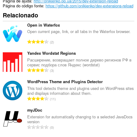
Página de ajuda
http://onikienko.pp.ua/2015/dev-extension-reload
Página do código fonte
https://github.com/onikienko/dev-extensions-reload
Relacionado
Open in Waterfox
Open current page, link, or all tabs in the Waterfox browser.
N
2
ú
m
Yandex Wordstat Regions
e
Расширение, возвращает полное дерево регионов РФ в
сервис подбора слов Яндекс (wordstat)
r
N
3
o
ú
t
m
WordPress Theme and Plugins Detector
o
e
This tool detects theme and plugins used on WordPress sites
t
and displays information about them.
r
a
N
11
o
l
ú
t
d
m
myJDoc
o
e
e
Extension for automatically changing to a selected JavaDocs
t
a
version
r
a
N
v
0
o
l
ú
a
t