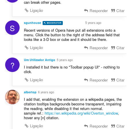
can break other pages.
Ligação
Responder
Citar
sgunhouse
5 years ago
MODERATOR
VOLUNTEER
S
Recent versions of Opera have put all extensions onto a
menu. Click the button to the right of the address field that
looks like a 3-D box or cube and it should be there.
Ligação
Responder
Citar
Um Utilizador Antigo
5 years ago
?
I installed it but there is no "Toolbar popup UI" - nothing to
click.
Ligação
Responder
Citar
albertop
6 years ago
I add that, enabling the extension on a wikipedia pages, the
citation tooltips backgrounds become transparent, impairing
the reading, while disabling it thei return normal.
sample ref.:
https://en.wikipedia.org/wiki/Overton_window
,
hover any [n] citation.
Ligação
Responder
Citar