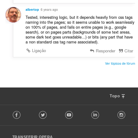
albertop
6 years ago
Tested, interesting logic, but it depends heavily from css tags
naming into the pages; so it seems unable to work seamlessly
on 100% of pages, and fails on entire pages (e.g., google
search), or on pages parts (backgrounds of some text areas,
some dark text goes unreadable...) or bits (any part that have
a non standard css tag name associated).
Ligação
Responder
Citar
Ver tópicos de fórum
Topo
F
Facebook
Twitter
Youtube
LinkedIn
Instag
o
l
l
o
TRANSFERIR OPERA