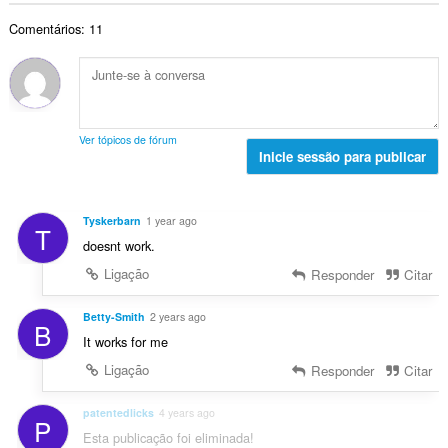
t
s
a
r
a
a
:
v
Comentários: 11
o
ç
l
a
t
õ
d
l
o
e
e
i
t
s
a
a
a
:
v
ç
l
a
Ver tópicos de fórum
õ
d
Inicie sessão para publicar
l
e
e
i
s
a
a
:
v
ç
Tyskerbarn
1 year ago
T
a
õ
doesnt work.
l
e
i
Ligação
Responder
Citar
s
a
:
ç
Betty-Smith
2 years ago
B
õ
It works for me
e
Ligação
Responder
Citar
s
:
patentedlicks
4 years ago
P
Esta publicação foi eliminada!