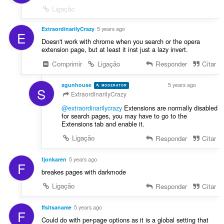
Ligação
ExtraordinarilyCrazy
5 years ago
E
Doesn't work with chrome when you search or the opera
extension page, but at least it inst just a lazy invert.
Comprimir
Ligação
Responder
Citar
sgunhouse
5 years ago
MODERATOR
VOLUNTEER
S
ExtraordinarilyCrazy
@extraordinarilycrazy
Extensions are normally disabled
for search pages, you may have to go to the
Extensions tab and enable it.
Ligação
Responder
Citar
fjonkaren
5 years ago
F
breakes pages with darkmode
Ligação
Responder
Citar
ffsitsaname
5 years ago
F
Could do with per-page options as it is a global setting that