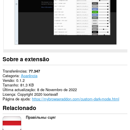
os
sítios.
Sobre a extensão
Transferências
77.347
Categoria
Aparência
Versão
0.1.2
Tamanho
81,3 KB
Última actualização
8 de Novembro de 2022
Licença
Copyright 2020 loorisvalf
Página de ajuda
https://mybrowseraddon.com/custom-dark-mode.html
Relacionado
Правільны сцяг