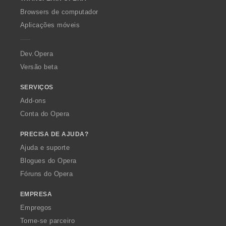
w
O
Browsers de computador
p
Aplicações móveis
e
r
a
Dev.Opera
Versão beta
SERVIÇOS
Add-ons
Conta do Opera
PRECISA DE AJUDA?
Ajuda e suporte
Blogues do Opera
Fóruns do Opera
EMPRESA
Empregos
Torne-se parceiro