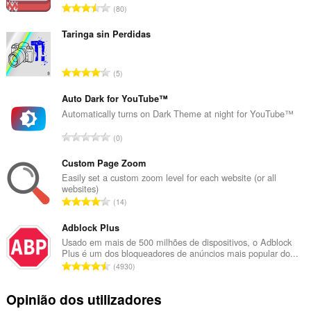
N
80
ú
m
Taringa sin Perdidas
e
r
N
5
o
ú
t
m
Auto Dark for YouTube™
o
e
Automatically turns on Dark Theme at night for YouTube™
t
r
a
N
0
o
l
ú
t
d
m
Custom Page Zoom
o
e
e
Easily set a custom zoom level for each website (or all
t
a
websites)
r
a
N
v
14
o
l
ú
a
t
d
m
Adblock Plus
l
o
e
e
i
Usado em mais de 500 milhões de dispositivos, o Adblock
t
a
Plus é um dos bloqueadores de anúncios mais popular do...
r
a
a
N
v
4930
o
ç
l
ú
a
t
õ
d
m
l
Opinião dos utilizadores
o
e
e
e
i