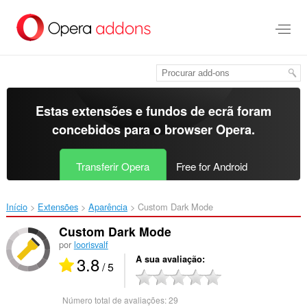
Saltar
para
o
conteúdo
principal
Estas extensões e fundos de ecrã foram
concebidos para o
browser Opera
.
Transferir Opera
Free for Android
Início
Extensões
Aparência
Custom Dark Mode‎
Custom Dark Mode
por
loorisvalf
3.8
A sua avaliação
/ 5
Número total de avaliações:
29