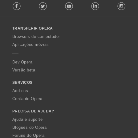
Facebook
Twitter
Youtube
LinkedIn
Instag
o
s
l
:
l
o
TRANSFERIR OPERA
w
O
Browsers de computador
p
Aplicações móveis
e
r
a
Dev.Opera
Versão beta
SERVIÇOS
Add-ons
Conta do Opera
PRECISA DE AJUDA?
Ajuda e suporte
Blogues do Opera
Fóruns do Opera