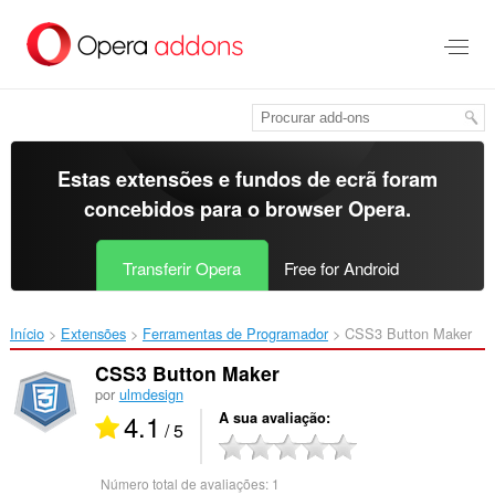
Saltar
para
o
conteúdo
principal
Estas extensões e fundos de ecrã foram
concebidos para o
browser Opera
.
Transferir Opera
Free for Android
Início
Extensões
Ferramentas de Programador
CSS3 Button Maker‎
CSS3 Button Maker
por
ulmdesign
4.1
A sua avaliação
/ 5
Número total de avaliações:
1