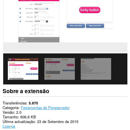
os
sítios.
Esta
extensão
pode
aceder
aos
seus
separadores
e
à
sua
actividade
de
navegação.
Sobre a extensão
Transferências
5.870
Categoria
Ferramentas de Programador
Versão
2.0
Tamanho
606,6 KB
Última actualização
23 de Setembro de 2015
Licença