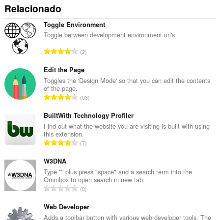
Relacionado
Toggle Environment
Toggle between development environment url's
N
2
ú
m
Edit the Page
e
Toggles the 'Design Mode' so that you can edit the contents
of the page.
r
N
53
o
ú
t
m
BuiltWith Technology Profiler
o
e
Find out what the website you are visiting is built with using
t
this extension.
r
a
N
7
o
l
ú
t
d
m
W3DNA
o
e
e
Type '*' plus press "space" and a search term into the
t
a
Omnibox to open search in new tab.
r
a
N
v
0
o
l
ú
a
t
d
m
Web Developer
l
o
e
e
i
Adds a toolbar button with various web developer tools. The