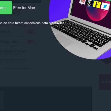
pera
Free for Mac
os de ecrã foram concebidos para o
browser