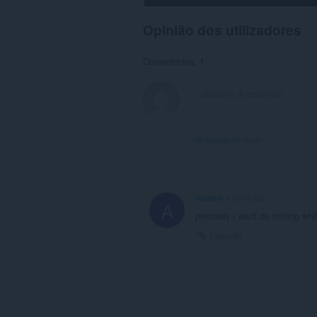
Opinião dos utilizadores
Comentários: 1
Ver tópicos de fórum
adiditm
4 years ago
A
precisely i want do mining wh
Ligação