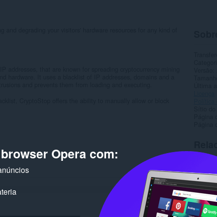
 and degrading your visitors' hardware resources for any kind of
Sobr
Transfer
Categor
IP addresses, that are known for spreading cryptocurrency mining
Versão
 and hardware. It uses a blacklist of IP addresses, domains and a
Tamanh
intrusions and prevents them from loading and executing.
Última a
Licença
cklist, CryptoStop offers the ability to manually allow or block
Política
Sítio do
Página 
Página d
Rela
o browser Opera com:
anúncios
teria