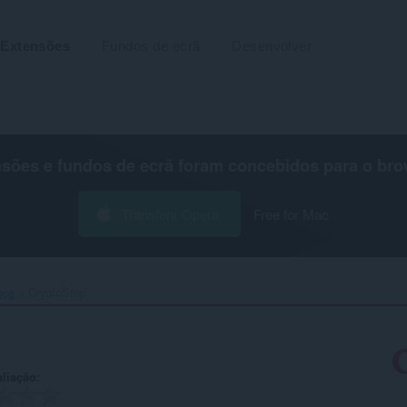
Extensões
Fundos de ecrã
Desenvolver
nsões e fundos de ecrã foram concebidos para o
bro
Transferir Opera
Free for Mac
nça
CryptoStop‎
aliação