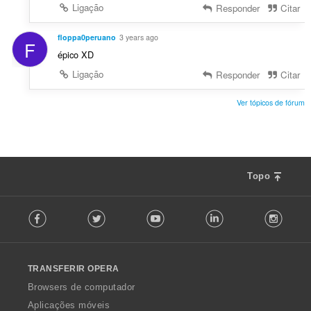
Ligação
Responder
Citar
floppa0peruano
3 years ago
F
épico XD
Ligação
Responder
Citar
Ver tópicos de fórum
Topo
F
Facebook
Twitter
Youtube
LinkedIn
Instag
o
l
l
o
TRANSFERIR OPERA
w
O
Browsers de computador
p
Aplicações móveis