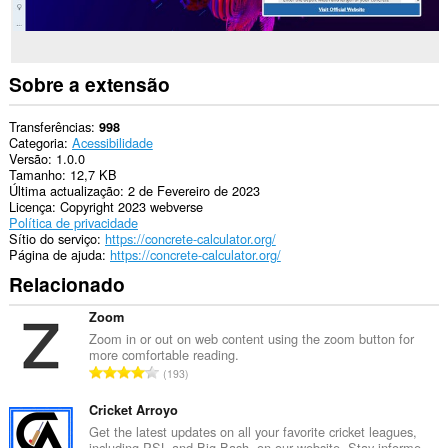
Sobre a extensão
Transferências
998
Categoria
Acessibilidade
Versão
1.0.0
Tamanho
12,7 KB
Última actualização
2 de Fevereiro de 2023
Licença
Copyright 2023 webverse
Política de privacidade
Sítio do serviço
https://concrete-calculator.org/
Página de ajuda
https://concrete-calculator.org/
Relacionado
Zoom
Zoom in or out on web content using the zoom button for
more comfortable reading.
N
193
ú
m
Cricket Arroyo
e
Get the latest updates on all your favorite cricket leagues,
including PSL and Big Bash, on our website. Stay informe...