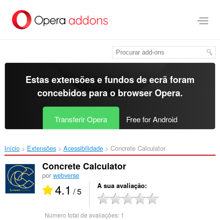
Saltar
para
o
conteúdo
principal
Estas extensões e fundos de ecrã foram
concebidos para o
browser Opera
.
Transferir Opera
Free for Android
Início
Extensões
Acessibilidade
Concrete Calculator‎
Concrete Calculator
por
webverse
4.1
A sua avaliação
/ 5
Número total de avaliações:
1