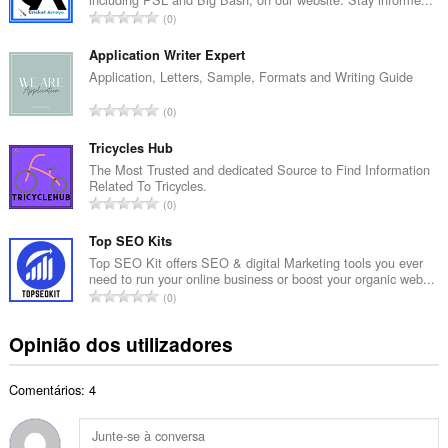
r
N
0
o
ú
t
m
Application Writer Expert
o
e
Application, Letters, Sample, Formats and Writing Guide
t
r
a
N
0
o
l
ú
t
d
m
Tricycles Hub
o
e
e
The Most Trusted and dedicated Source to Find Information
t
a
Related To Tricycles.
r
a
N
v
0
o
l
ú
a
t
d
m
Top SEO Kits
l
o
e
e
i
Top SEO Kit offers SEO & digital Marketing tools you ever
t
a
need to run your online business or boost your organic web...
r
a
a
N
v
0
o
ç
l
ú
a
t
õ
d
m
l
Opinião dos utilizadores
o
e
e
e
i
t
s
a
r
a
a
:
v
Comentários: 4
o
ç
l
a
t
õ
d
l
o
e
e