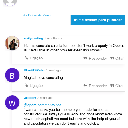
i
t
s
a
a
a
:
v
ç
l
a
Ver tópicos de fórum
õ
d
Inicie sessão para publicar
l
e
e
i
s
a
a
:
v
ç
emily-coding
6 months ago
a
õ
Hi, this concrete calculation tool didn't work properly in Opera.
l
e
Is it available in other browser extension stores?
i
s
Ligação
Responder
Citar
a
:
ç
õ
BlueSTSParkz
1 year ago
B
e
Magical, love concreting
s
Ligação
Responder
Citar
:
willioom
2 years ago
W
@opera-comments-bot
i wanna thanks you for the help you made for me as
constructor we always guess work and don't know even know
how much asphalt we need but now with the help of your ai,
and calculators we can do it easily and quickly.