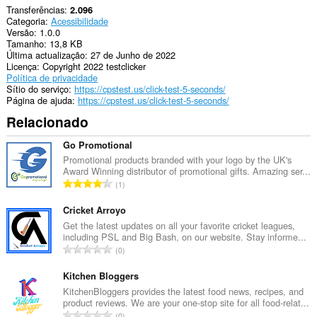
Transferências
2.096
Categoria
Acessibilidade
Versão
1.0.0
Tamanho
13,8 KB
Última actualização
27 de Junho de 2022
Licença
Copyright 2022 testclicker
Política de privacidade
Sítio do serviço
https://cpstest.us/click-test-5-seconds/
Página de ajuda
https://cpstest.us/click-test-5-seconds/
Relacionado
Go Promotional
Promotional products branded with your logo by the UK's
Award Winning distributor of promotional gifts. Amazing ser...
N
1
ú
m
Cricket Arroyo
e
Get the latest updates on all your favorite cricket leagues,
including PSL and Big Bash, on our website. Stay informe...
r
N
0
o
ú
t
m
Kitchen Bloggers
o
e
KitchenBloggers provides the latest food news, recipes, and
t
product reviews. We are your one-stop site for all food-relat...
r
a
N
0