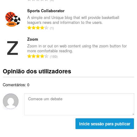
o
l
ú
t
d
m
Sports Collaborator
o
e
e
A simple and Unique blog that will provide basketball
t
a
league's news and information to the users.
r
a
N
v
1
o
l
ú
a
t
d
m
Zoom
l
o
e
e
i
Zoom in or out on web content using the zoom button for
t
a
more comfortable reading.
r
a
a
N
v
193
o
ç
l
ú
a
t
õ
d
m
l
Opinião dos utilizadores
o
e
e
e
i
t
s
a
r
a
a
:
v
Comentários: 0
o
ç
l
a
t
õ
d
l
o
e
e
i
t
s
a
a
a
:
v
ç
l
a
õ
d
Inicie sessão para publicar
l
e
e
i
s
a