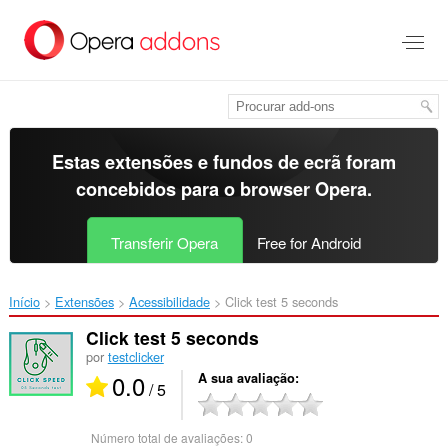
Saltar
para
o
conteúdo
principal
Estas extensões e fundos de ecrã foram
concebidos para o
browser Opera
.
Transferir Opera
Free for Android
Início
Extensões
Acessibilidade
Click test 5 seconds‎
Click test 5 seconds
por
testclicker
0.0
A sua avaliação
/ 5
Número total de avaliações:
0