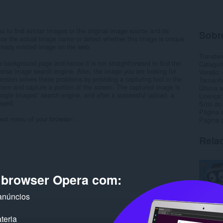
 to find similar images or the original image source and its
Sobr
tance the actual image name or detect whether this image is unique
already existed image on the web.
Transfer
background page and hence it is not straightforward to find the
Categor
verse image search engine. Also, the image you are looking for
Versão
ension solves these problems by providing a capturing tool in the
Tamanh
 item and capture a portion of the screen. The captured image is
Última a
Google Images" search engine, and after a successful upload, a
Licença
layed.
Sítio do
Página 
ext menu of your browser:...
Página d
Rela
o browser Opera com:
anúncios
teria