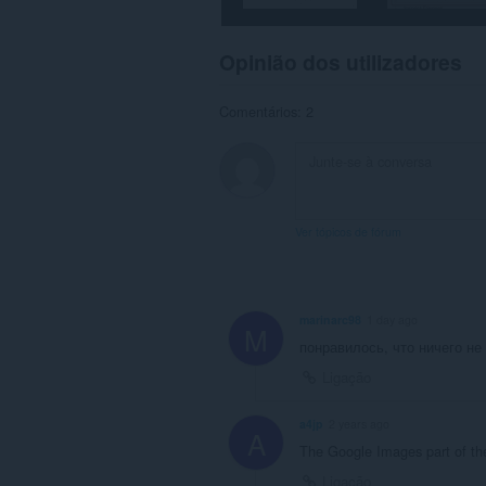
Opinião dos utilizadores
Comentários: 2
Ver tópicos de fórum
marinarc98
1 day ago
M
понравилось, что ничего не
Ligação
a4jp
2 years ago
A
The Google Images part of the 
Ligação