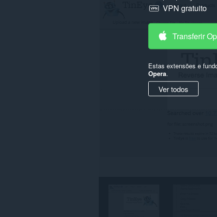
VPN gratuito
em
alguns
sítios.
Transferir O
Estas extensões e fund
Opera
.
Ver todos