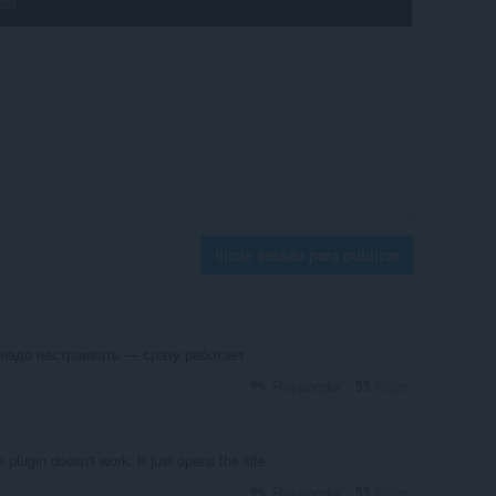
Inicie sessão para publicar
 надо настраивать — сразу работает
Responder
Citar
plugin doesn't work. It just opens the site.
Responder
Citar