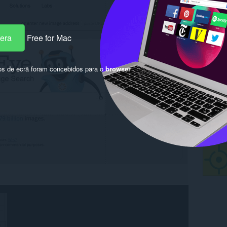
pera
Free for Mac
os de ecrã foram concebidos para o
browser