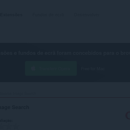
Extensões
Fundos de ecrã
Desenvolver
nsões e fundos de ecrã foram concebidos para o
bro
Transferir Opera
Free for Mac
Reverse Image Search‎
mage Search
aliação