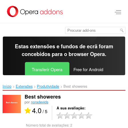
Saltar
para
o
conteúdo
principal
Estas extensões e fundos de ecrã foram
concebidos para o
browser Opera
.
Transferir Opera
Free for Android
Início
Extensões
Produtividade
Best showeres‎
Best showeres
por
noradevids
4.0
A sua avaliação
/ 5
Número total de avaliações:
2