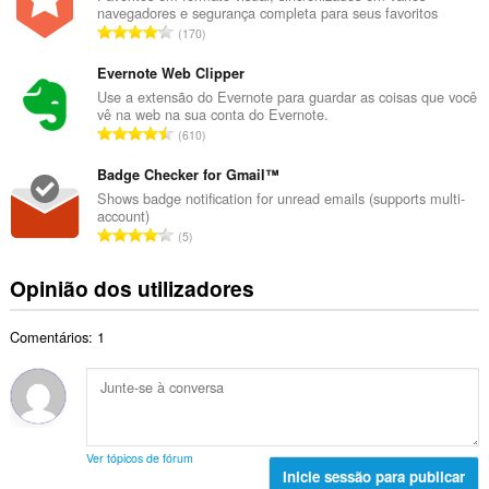
t
navegadores e segurança completa para seus favoritos
r
a
N
170
o
l
ú
t
d
m
Evernote Web Clipper
o
e
e
Use a extensão do Evernote para guardar as coisas que você
t
a
vê na web na sua conta do Evernote.
r
a
N
v
610
o
l
ú
a
t
d
m
Badge Checker for Gmail™
l
o
e
e
i
Shows badge notification for unread emails (supports multi-
t
a
account)
r
a
a
N
v
5
o
ç
l
ú
a
t
õ
d
m
l
Opinião dos utilizadores
o
e
e
e
i
t
s
a
r
a
a
:
v
Comentários: 1
o
ç
l
a
t
õ
d
l
o
e
e
i
t
s
a
a
a
:
v
ç
l
a
Ver tópicos de fórum
õ
d
Inicie sessão para publicar
l