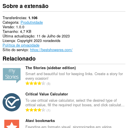
Sobre a extensão
Transferências
1.106
Categoria
Produtividade
Versão
1.0.0
Tamanho
4,7 KB
Última actualização
11 de Julho de 2023
Licença
Copyright 2023 noradevids
Política de privacidade
Sítio do serviço
https://bestshoweres.com/
Relacionado
The Stories (sidebar edition)
Smart and beautiful tool for keeping links. Create a story for
every ocasion!
N
5
ú
m
Critical Value Calculator
e
To use critical value calculator, select the desired type of
critical value, fill the required input boxes, and click calculat...
r
N
1
o
ú
t
m
Atavi bookmarks
o
e
Favoritos em formato visual, sincronizados em vários