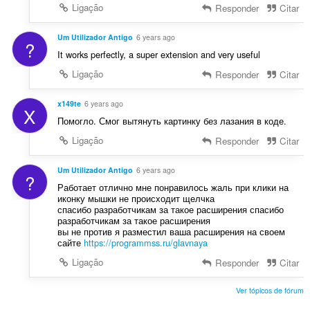
Ligação
Responder
Citar
Um Utilizador Antigo
6 years ago
?
It works perfectly, a super extension and very useful
Ligação
Responder
Citar
x149te
6 years ago
X
Помогло. Смог вытянуть картинку без лазания в коде.
Ligação
Responder
Citar
Um Utilizador Antigo
6 years ago
?
Работает отлично мне понравилось жаль при клики на
иконку мышки не происходит щелчка
спасибо разработчикам за такое расширения спасибо
разработчикам за такое расширения
вы не против я разместил ваша расширения на своем
сайте
https://programmss.ru/glavnaya
Ligação
Responder
Citar
Ver tópicos de fórum