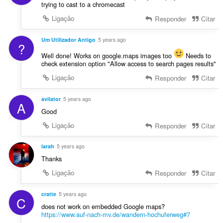
trying to cast to a chromecast
Ligação
Responder
Citar
Um Utilizador Antigo
5 years ago
?
Well done! Works on google.maps images too
Needs to
check extension option "Allow access to search pages results"
Ligação
Responder
Citar
avilator
5 years ago
A
Good
Ligação
Responder
Citar
larah
5 years ago
Thanks
Ligação
Responder
Citar
cratte
5 years ago
C
does not work on embedded Google maps?
https://www.auf-nach-mv.de/wandern-hochuferweg#7