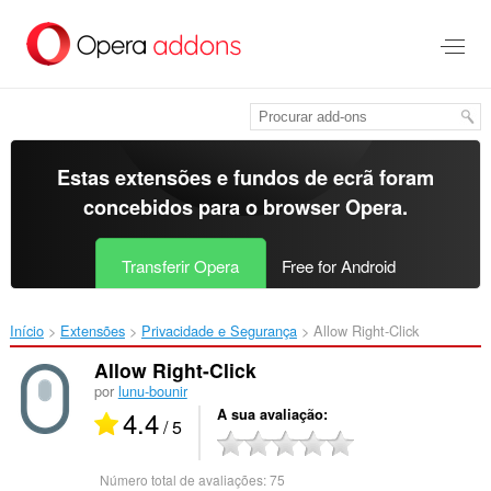
Saltar
para
o
conteúdo
principal
Estas extensões e fundos de ecrã foram
concebidos para o
browser Opera
.
Transferir Opera
Free for Android
Início
Extensões
Privacidade e Segurança
Allow Right-Click‎
Allow Right-Click
por
lunu-bounir
4.4
A sua avaliação
/ 5
Número total de avaliações:
75