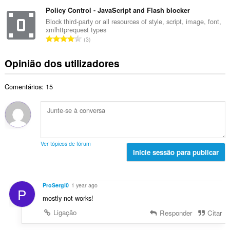
ú
a
t
d
m
Policy Control - JavaScript and Flash blocker
l
o
e
e
i
Block third-party or all resources of style, script, image, font,
t
a
xmlhttprequest types
r
a
a
N
v
3
o
ç
l
ú
a
t
õ
d
m
l
Opinião dos utilizadores
o
e
e
e
i
t
s
a
r
a
a
:
v
Comentários: 15
o
ç
l
a
t
õ
d
l
o
e
e
i
t
s
a
a
a
:
v
ç
l
a
Ver tópicos de fórum
õ
d
Inicie sessão para publicar
l
e
e
i
s
a
a
:
v
ç
ProSergi0
1 year ago
P
a
õ
mostly not works!
l
e
i
Ligação
Responder
Citar
s
a
: