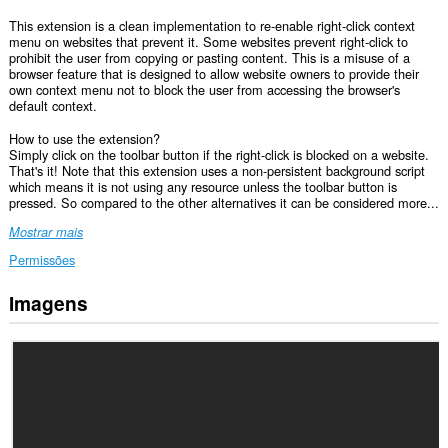
This extension is a clean implementation to re-enable right-click context
menu on websites that prevent it. Some websites prevent right-click to
prohibit the user from copying or pasting content. This is a misuse of a
browser feature that is designed to allow website owners to provide their
own context menu not to block the user from accessing the browser's
default context.
How to use the extension?
Simply click on the toolbar button if the right-click is blocked on a website.
That's it! Note that this extension uses a non-persistent background script
which means it is not using any resource unless the toolbar button is
pressed. So compared to the other alternatives it can be considered more...
Mostrar mais
Permissões
Imagens
This
extension
can
create
rich
notifications
and
display
them
to