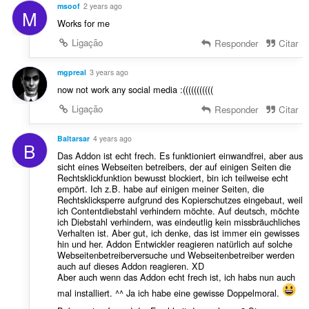
ç
msoof
2 years ago
M
õ
Works for me
e
Ligação
Responder
Citar
s
:
mgpreal
3 years ago
now not work any social media :(((((((((((
Ligação
Responder
Citar
Baltarsar
4 years ago
B
Das Addon ist echt frech. Es funktioniert einwandfrei, aber aus
sicht eines Webseiten betreibers, der auf einigen Seiten die
Rechtsklickfunktion bewusst blockiert, bin ich teilweise echt
empört. Ich z.B. habe auf einigen meiner Seiten, die
Rechtsklicksperre aufgrund des Kopierschutzes eingebaut, weil
ich Contentdiebstahl verhindern möchte. Auf deutsch, möchte
ich Diebstahl verhindern, was eindeutlig kein missbräuchliches
Verhalten ist. Aber gut, ich denke, das ist immer ein gewisses
hin und her. Addon Entwickler reagieren natürlich auf solche
Webseitenbetreiberversuche und Webseitenbetreiber werden
auch auf dieses Addon reagieren. XD
Aber auch wenn das Addon echt frech ist, ich habs nun auch
mal installiert. ^^ Ja ich habe eine gewisse Doppelmoral.