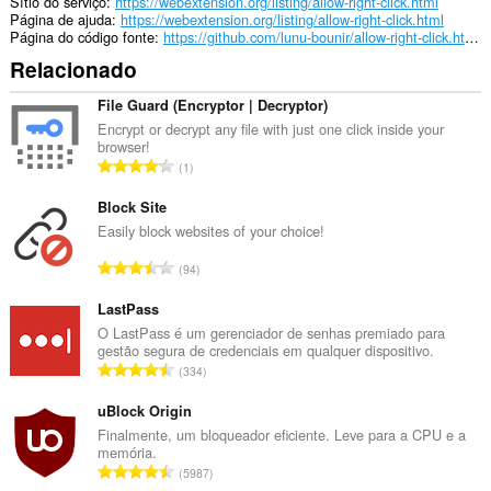
Sítio do serviço
https://webextension.org/listing/allow-right-click.html
Página de ajuda
https://webextension.org/listing/allow-right-click.html
Página do código fonte
https://github.com/lunu-bounir/allow-right-click.html/
Relacionado
File Guard (Encryptor | Decryptor)
Encrypt or decrypt any file with just one click inside your
browser!
N
1
ú
m
Block Site
e
Easily block websites of your choice!
r
N
94
o
ú
t
m
LastPass
o
e
O LastPass é um gerenciador de senhas premiado para
t
gestão segura de credenciais em qualquer dispositivo.
r
a
N
334
o
l
ú
t
d
m
uBlock Origin
o
e
e
Finalmente, um bloqueador eficiente. Leve para a CPU e a
t
a
memória.
r
a
N
v
5987
o
l