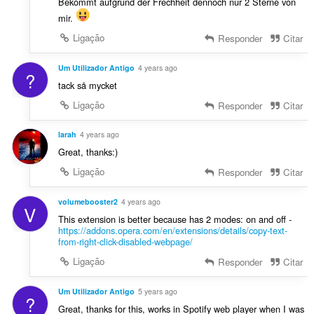
Bekommt aufgrund der Frechheit dennoch nur 2 Sterne von
mir.
Ligação
Responder
Citar
Um Utilizador Antigo
4 years ago
?
tack så mycket
Ligação
Responder
Citar
larah
4 years ago
Great, thanks:)
Ligação
Responder
Citar
volumebooster2
4 years ago
V
This extension is better because has 2 modes: on and off -
https://addons.opera.com/en/extensions/details/copy-text-
from-right-click-disabled-webpage/
Ligação
Responder
Citar
Um Utilizador Antigo
5 years ago
?
Great, thanks for this, works in Spotify web player when I was