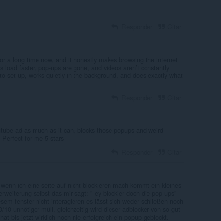
Responder
Citar
or a long time now, and it honestly makes browsing the internet
load faster, pop-ups are gone, and videos aren’t constantly
e to set up, works quietly in the background, and does exactly what
.
Responder
Citar
utube ad as much as it can, blocks those popups and weird
 Perfect for me 5 stars
Responder
Citar
enn ich eine seite auf nicht blockieren mach kommt ein kleines
rweiterung selbst das mir sagt: " ey blockier doch die pop ups"
iesem fenster nicht interagieren es lässt sich weder schließen noch
0/10 unnötiger müll, gleichzeitig wird dieser adblocker von so gut
at bis jetzt wirklich noch nie erfolgreich ein popup geblockt.