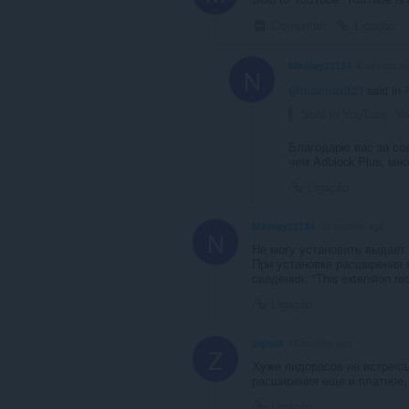
Comprimir
Ligação
Nikolay22134
4 months a
N
@maxmax323
said in
Sold to YouTube. You
Благодарю вас за сов
чем Adblock Plus, мн
Ligação
Nikolay22134
10 months ago
N
Не могу установить выдаёт 
При установке расширения 
сведения: "This extension req
Ligação
zighail
10 months ago
Z
Хуже пидорасов не встреча
расширения еще и платное,
Ligação