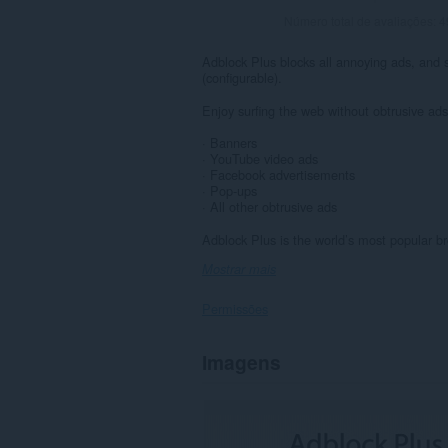
Número total de avaliações:
4
Adblock Plus blocks all annoying ads, and 
(configurable).
Enjoy surfing the web without obtrusive ads
· Banners
· YouTube video ads
· Facebook advertisements
· Pop-ups
· All other obtrusive ads
Adblock Plus is the world’s most popular br
Mostrar mais
Permissões
Esta
Imagens
extensão
pode
aceder
aos
seus
dados