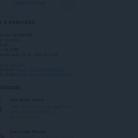
Transferir Opera
e a extensão
ências
52.258.423
ia
Aparência
4.42.1
o
74,6 MB
ctualização
29 de Julho de 2026
 de privacidade
de ajuda
https://help.adblockplus.org
o código fonte
https://gitlab.com/eyeo/browser-extensions-and-premium/extensions/extensions/
cionado
Dark Mode Global
Invert light-themed web pages into
dark to reduce eyestrain
N
26
ú
m
Fast Image Blocker
e
Blocks all images and visual content