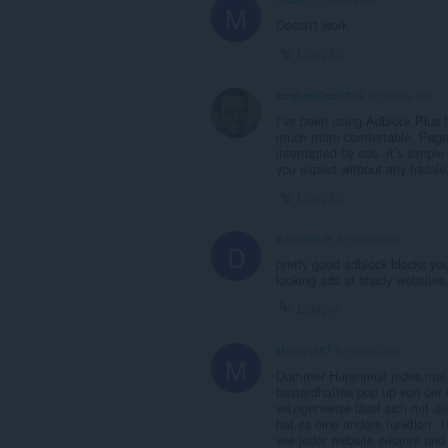
M
à
Doesn't work
sua
actividade
Ligação
de
navegação.
IbrahimKhalil786
6 months ago
This
I’ve been using Adblock Plus f
extension
much more comfortable. Pages 
can
interrupted by ads. It’s simpl
store
you expect without any hassle
an
unlimited
Ligação
amount
of
client-
doranbruh
6 months ago
D
side
pretty good adblock blocks yo
data.
looking ads at shady websites.
Ligação
Mortus187
6 months ago
M
Dummer Hurenmüll jedes mal w
bastardhaftes pop up von der e
witzigerweise lässt sich mit d
hat es eine andere funktion. 1
wie jeder website erkannt und h