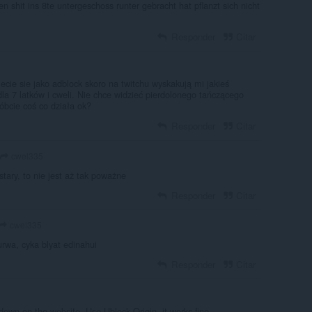
en shit ins 8te untergeschoss runter gebracht hat pflanzt sich nicht
Responder
Citar
ecie sie jako adblock skoro na twitchu wyskakują mi jakieś
dla 7 latków i cweli. Nie chce widzieć pierdolonego tańczącego
cie coś co działa ok?
Responder
Citar
cwel335
stary, to nie jest aż tak poważne
Responder
Citar
cwel335
urwa, cyka blyat edinahui
Responder
Citar
own on the website. Use Ublock Origin, it works fine.