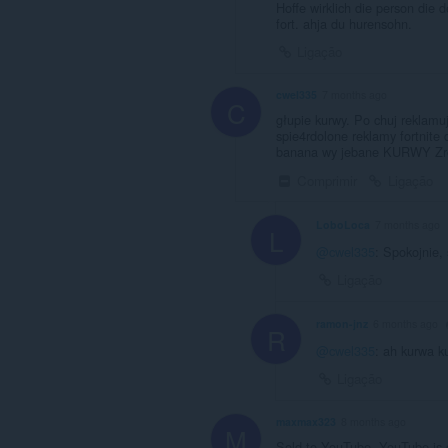
Hoffe wirklich die person die d
fort. ahja du hurensohn.
Ligação
cwel335
7 months ago
C
głupie kurwy. Po chuj reklamuj
spie4rdolone reklamy fortnite 
banana wy jebane KURWY Zrób
Comprimir
Ligação
LoboLoca
7 months ago
L
@cwel335
: Spokojnie, 
Ligação
ramon-jnz
6 months ago
R
@cwel335
: ah kurwa k
Ligação
maxmax323
8 months ago
M
Sold to YouTube. YouTube is d