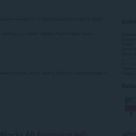
930
supports websites by not blocking unobtrusive ads by default
Sobr
 cluttering your screen! Adblock Plus for Opera blocks:
Transfer
Categor
Versão
Tamanh
Última a
Licença
Política
Página 
owser extension, and is used by millions of users worldwide. It...
Página d
Rela