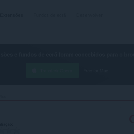
Extensões
Fundos de ecrã
Desenvolver
nsões e fundos de ecrã foram concebidos para o
bro
Transferir Opera
Free for Mac
lus‎
aliação