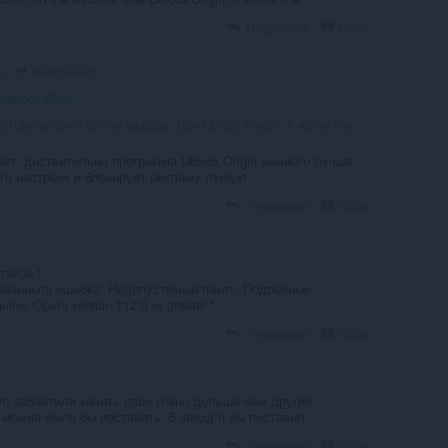
Responder
Citar
maxmax323
go
Adblock Plus
:
Tube is down on the website. Use Ublock Origin, it works fine.
ет, диствительно программа Ublock Origin намного лучше
ого настроек и блокирует рекламу любую.
Responder
Citar
такое !
возникла ошибка: Недопустимый пакет. Подробные
uires Opera version 112.0 or greater.".
Responder
Citar
л, забайтили качать свое говно дольше чем другие
 можно было бы поставить -5 звезд я бы поставил
Responder
Citar