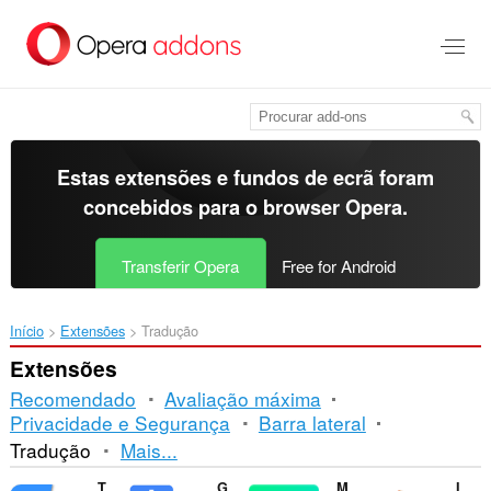
Saltar
para
o
conteúdo
principal
Estas extensões e fundos de ecrã foram
concebidos para o
browser Opera
.
Transferir Opera
Free for Android
Início
Extensões
Tradução
Extensões
Recomendado
Avaliação máxima
Privacidade e Segurança
Barra lateral
Ordenação
Tradução
Mais...
e
Translator
Google Translate
Mate Translate
ImTranslator: Translator, Dictionary, TTS