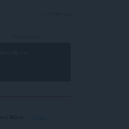
INICIAR SESSÃO
wser Opera
.
Ordenação
sibilidade
Mais...
e