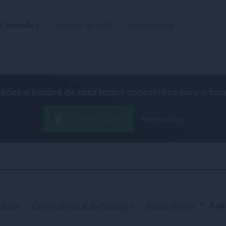
Extensões
Fundos de ecrã
Desenvolver
nsões e fundos de ecrã foram concebidos para o
bro
Transferir Opera
Free for Mac
áxima
Privacidade e Segurança
Barra lateral
Aces