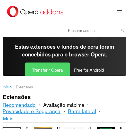
Saltar
para
o
conteúdo
principal
Estas extensões e fundos de ecrã foram
concebidos para o
browser Opera
.
Transferir Opera
Free for Android
Início
Extensões
Extensões
Recomendado
Avaliação máxima
Privacidade e Segurança
Barra lateral
Ordenação
Mais...
e
Custom Batteries - Lithium Ion Batteries
Crafts Press
GrinBeam Image
BUP UCAM Extension