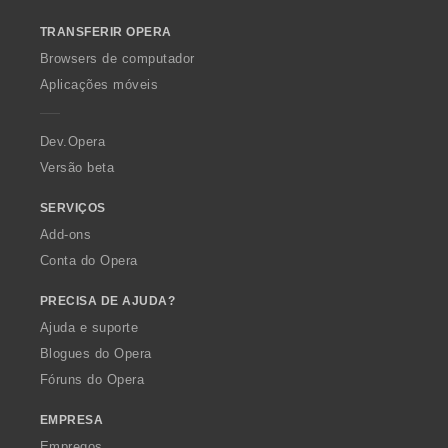
a
a
a
a
:
:
:
:
v
o
ç
ç
ç
ç
a
TRANSFERIR OPERA
w
õ
õ
õ
õ
l
O
e
e
e
e
Browsers de computador
i
p
s
s
s
s
Aplicações móveis
a
e
:
:
:
:
ç
r
õ
a
Dev.Opera
e
Versão beta
s
:
SERVIÇOS
Add-ons
Conta do Opera
PRECISA DE AJUDA?
Ajuda e suporte
Blogues do Opera
Fóruns do Opera
EMPRESA
Empregos