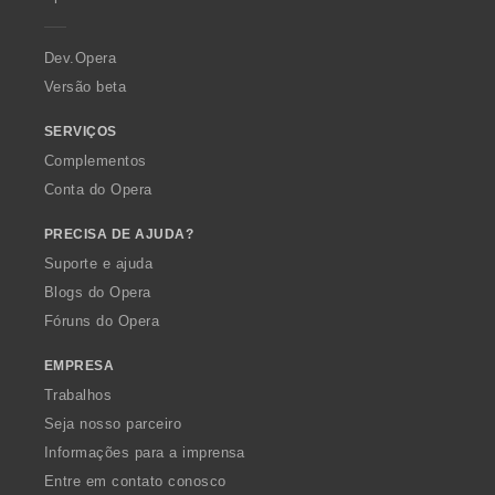
a
a
a
a
e
ç
ç
ç
ç
r
õ
õ
õ
õ
a
Dev.Opera
e
e
e
e
Versão beta
s
s
s
s
:
:
:
:
SERVIÇOS
Complementos
Conta do Opera
PRECISA DE AJUDA?
Suporte e ajuda
Blogs do Opera
Fóruns do Opera
EMPRESA
Trabalhos
Seja nosso parceiro
Informações para a imprensa
Entre em contato conosco