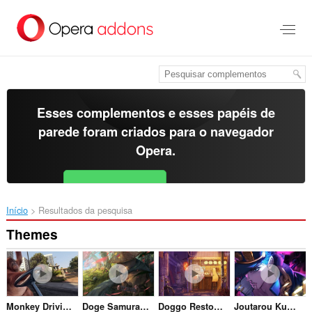
Ir
para
o
conteúdo
principal
Esses complementos e esses papéis de
parede foram criados para o
navegador
Opera
.
Baixar o Opera
Free for Android
Início
Resultados da pesquisa
Themes
Monkey Driving in LA
Doge Samurai Crying
Doggo Restoraunt
Joutarou Kuujou Jojos Bizarre Adventure