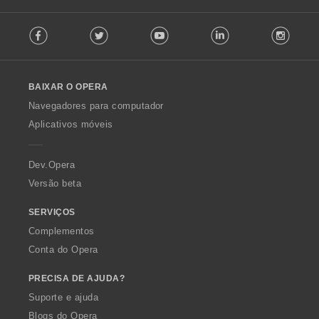
F
Facebook
Twitter
Youtube
LinkedIn
Instag
o
l
l
o
BAIXAR O OPERA
w
O
Navegadores para computador
p
Aplicativos móveis
e
r
a
Dev.Opera
Versão beta
SERVIÇOS
Complementos
Conta do Opera
PRECISA DE AJUDA?
Suporte e ajuda
Blogs do Opera