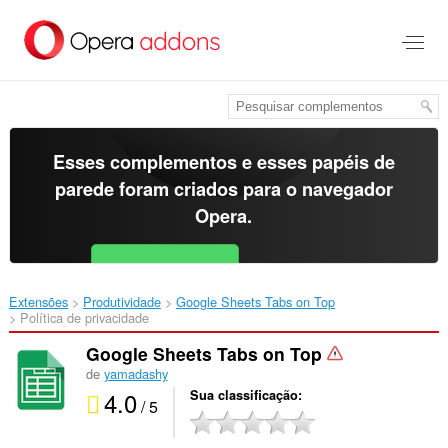
Ir
para
o
conteúdo
principal
Esses complementos e esses papéis de
parede foram criados para o
navegador
Opera
.
Baixar o Opera
Free for Android
Extensões
Produtividade
Google Sheets Tabs on Top‎
Política de privacidade
Google Sheets Tabs on Top
de
yamadashy
4.0
Sua classificação
/ 5