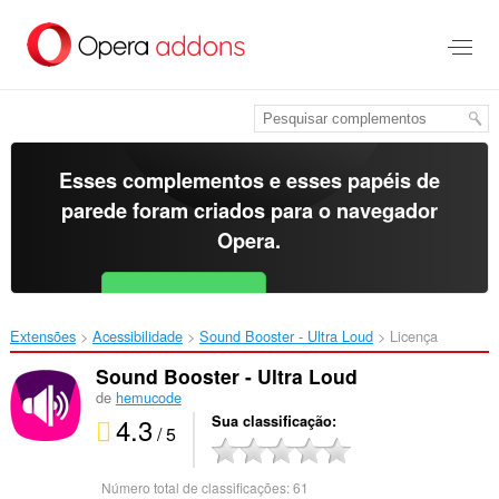
Ir
para
o
conteúdo
principal
Esses complementos e esses papéis de
parede foram criados para o
navegador
Opera
.
Baixar o Opera
Free for Android
Extensões
Acessibilidade
Sound Booster - Ultra Loud‎
Licença
Sound Booster - Ultra Loud
de
hemucode
4.3
Sua classificação
/ 5
Número total de classificações:
61