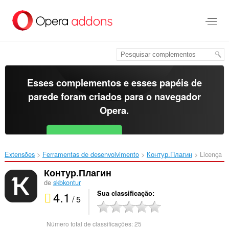
Ir
para
o
conteúdo
principal
Esses complementos e esses papéis de
parede foram criados para o
navegador
Opera
.
Baixar o Opera
Free for Android
Extensões
Ferramentas de desenvolvimento
Контур.Плагин‎
Licença
Контур.Плагин
de
skbkontur
4.1
Sua classificação
/ 5
Número total de classificações:
25