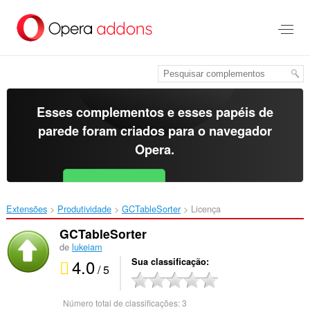
Ir
para
o
conteúdo
principal
Esses complementos e esses papéis de
parede foram criados para o
navegador
Opera
.
Baixar o Opera
Free for Android
Extensões
Produtividade
GCTableSorter‎
Licença
GCTableSorter
de
lukeiam
4.0
Sua classificação
/ 5
Número total de classificações:
3