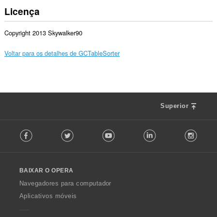
Licença
Copyright 2013 Skywalker90
Voltar para os detalhes de GCTableSorter
Superior
F
Facebook
Twitter
Youtube
LinkedIn
Instag
o
l
l
o
BAIXAR O OPERA
w
O
Navegadores para computador
p
Aplicativos móveis
e
r