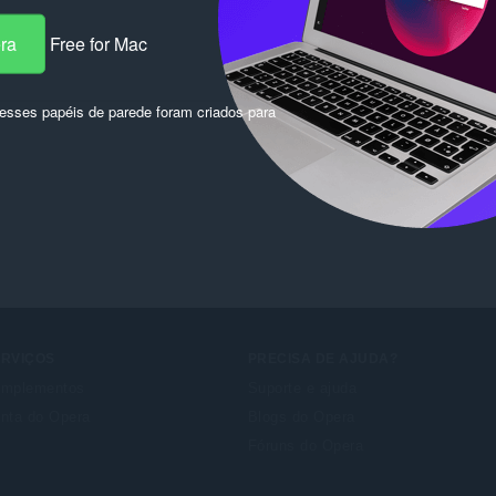
s:
19
era
Free for Mac
sses papéis de parede foram criados para
ERVIÇOS
PRECISA DE AJUDA?
mplementos
Suporte e ajuda
nta do Opera
Blogs do Opera
Fóruns do Opera