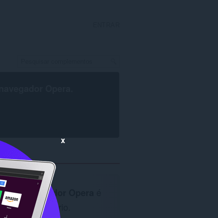
ENTRAR
navegador Opera
.
x
O
navegador Opera
é
necessário.