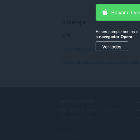
Número total de classificaçõe
Baixar o Op
Licença
Esses complementos e e
GPL
o
navegador Opera
.
Ver todos
Ver o texto completo da licença.
Voltar para os detalhes de Finance Toolbar
BAIXAR O OPERA
S
Navegadores para computador
Co
Aplicativos móveis
Co
Dev.Opera