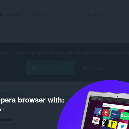
Extensões
Papéis de parede
Desenvolvedor
os e esses papéis de parede foram criados para o
Baixar o Opera
Free for Mac
ance Toolbar‎
Licença
pera browser with:
ker
ficação