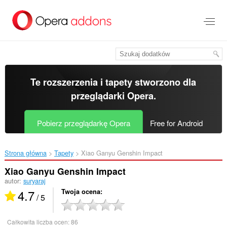
Przenoś
do
treści
strony
Te rozszerzenia i tapety stworzono dla
przeglądarki Opera
.
Pobierz przeglądarkę Opera
Free for Android
Strona główna
Tapety
Xiao Ganyu Genshin Impact‎
Xiao Ganyu Genshin Impact
autor:
suryaraj
4.7
Twoja ocena
/ 5
Całkowita liczba ocen:
86