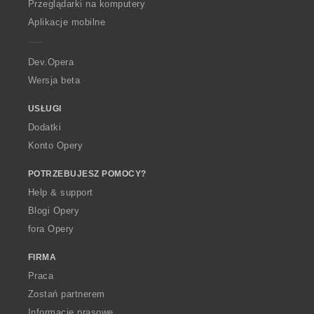
O
Przeglądarki na komputery
p
Aplikacje mobilne
e
r
a
Dev.Opera
Wersja beta
USŁUGI
Dodatki
Konto Opery
POTRZEBUJESZ POMOCY?
Help & support
Blogi Opery
fora Opery
FIRMA
Praca
Zostań partnerem
Informacje prasowe