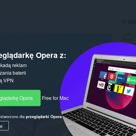
O ta
Liczba 
Wersja
Rozmiar
Ostatnia
eglądarkę Opera z:
Licencja
kadą reklam
ania baterii
gą VPN
eglądarkę Opera
Free for Mac
y stworzono dla
przeglądarki Opera
.
ie