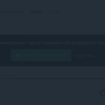
Rozszerzenia
Tapety
Twórz
 rozszerzenia i tapety stworzono dla
przeglądarki Op
Pobierz przeglądarkę Opera
Free for Mac
 Building‎