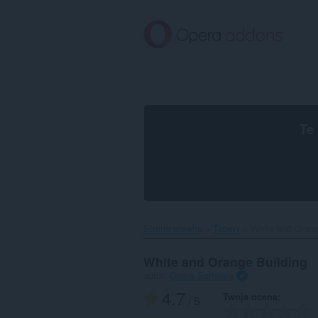
Przenoś
do
treści
strony
Te
Strona główna
Tapety
White and Orange
White and Orange Building
autor:
Opera Software
4.7
Twoja ocena
/ 5