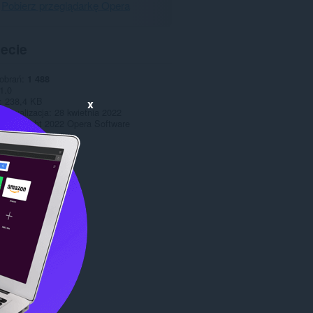
Pobierz przeglądarkę Opera
pecie
pobrań
1 488
1.0
238,4 KB
x
 aktualizacja
28 kwietnia 2022
Copyright 2022 Opera Software