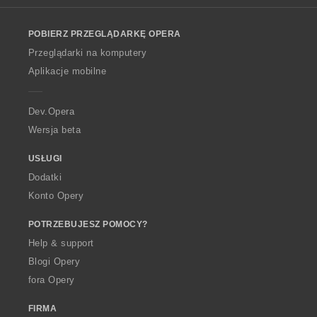
l
o
POBIERZ PRZEGLĄDARKĘ OPERA
w
O
Przeglądarki na komputery
p
Aplikacje mobilne
e
r
a
Dev.Opera
Wersja beta
USŁUGI
Dodatki
Konto Opery
POTRZEBUJESZ POMOCY?
Help & support
Blogi Opery
fora Opery
FIRMA