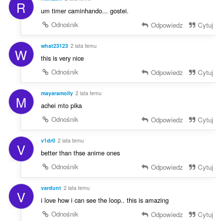
R
um timer caminhando... gostei.
Odnośnik
Odpowiedz
Cytuj
what23123
2 lata temu
W
this is very nice
Odnośnik
Odpowiedz
Cytuj
mayaramolly
2 lata temu
M
achei mto pika
Odnośnik
Odpowiedz
Cytuj
v1dr0
2 lata temu
V
better than thse anime ones
Odnośnik
Odpowiedz
Cytuj
vardunt
2 lata temu
V
i love how i can see the loop.. this is amazing
Odnośnik
Odpowiedz
Cytuj