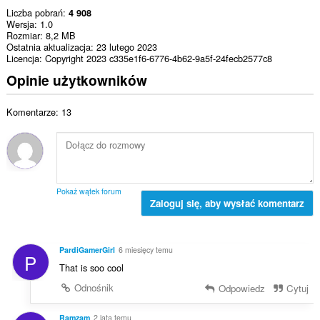
Liczba pobrań
4 908
Wersja
1.0
Rozmiar
8,2 MB
Ostatnia aktualizacja
23 lutego 2023
Licencja
Copyright 2023 c335e1f6-6776-4b62-9a5f-24fecb2577c8
Opinie użytkowników
Komentarze: 13
Pokaż wątek forum
Zaloguj się, aby wysłać komentarz
PardiGamerGirl
6 miesięcy temu
P
That is soo cool
Odnośnik
Odpowiedz
Cytuj
Ramzam
2 lata temu