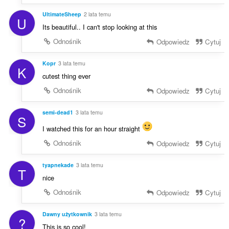
UltimateSheep
2 lata temu
U
Its beautiful.. I can't stop looking at this
Odnośnik
Odpowiedz
Cytuj
Kopr
3 lata temu
K
cutest thing ever
Odnośnik
Odpowiedz
Cytuj
semi-dead1
3 lata temu
S
I watched this for an hour straight
Odnośnik
Odpowiedz
Cytuj
tyapnekade
3 lata temu
T
nice
Odnośnik
Odpowiedz
Cytuj
Dawny użytkownik
3 lata temu
?
This is so cool!