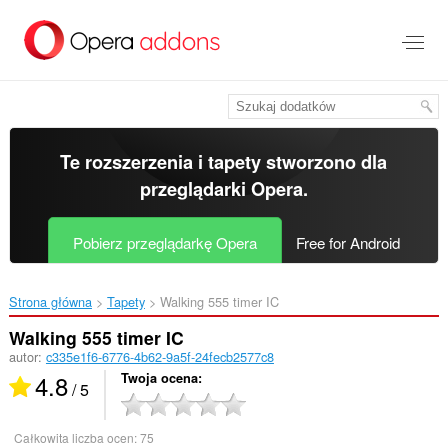
Przenoś
do
treści
strony
Te rozszerzenia i tapety stworzono dla
przeglądarki Opera
.
Pobierz przeglądarkę Opera
Free for Android
Strona główna
Tapety
Walking 555 timer IC‎
Walking 555 timer IC
autor:
c335e1f6-6776-4b62-9a5f-24fecb2577c8
4.8
Twoja ocena
/ 5
Całkowita liczba ocen:
75