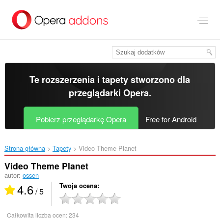
Przenoś
do
treści
strony
Te rozszerzenia i tapety stworzono dla
przeglądarki Opera
.
Pobierz przeglądarkę Opera
Free for Android
Strona główna
Tapety
Video Theme Planet‎
Video Theme Planet
autor:
ossen
4.6
Twoja ocena
/ 5
Całkowita liczba ocen:
234