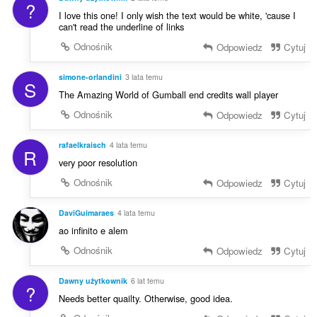
?
I love this one! I only wish the text would be white, 'cause I
can't read the underline of links
Odnośnik
Odpowiedz
Cytuj
simone-orlandini
3 lata temu
S
The Amazing World of Gumball end credits wall player
Odnośnik
Odpowiedz
Cytuj
rafaelkraisch
4 lata temu
R
very poor resolution
Odnośnik
Odpowiedz
Cytuj
DaviGuimaraes
4 lata temu
ao infinito e alem
Odnośnik
Odpowiedz
Cytuj
Dawny użytkownik
6 lat temu
?
Needs better quailty. Otherwise, good idea.