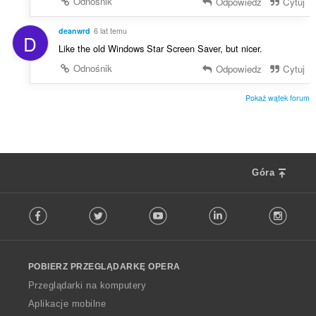
Odnośnik
Odpowiedz
Cytuj
deanwrd
6 lat temu
D
Like the old Windows Star Screen Saver, but nicer.
Odnośnik
Odpowiedz
Cytuj
Pokaż wątek forum
Góra
F
Facebook
Twitter
Youtube
LinkedIn
Instag
o
l
l
o
POBIERZ PRZEGLĄDARKĘ OPERA
w
O
Przeglądarki na komputery
p
Aplikacje mobilne
e