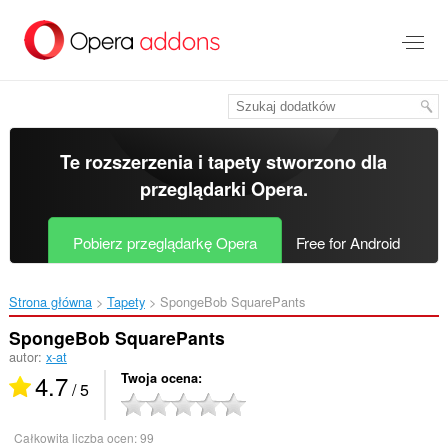
Przenoś
do
treści
strony
Te rozszerzenia i tapety stworzono dla
przeglądarki Opera
.
Pobierz przeglądarkę Opera
Free for Android
Strona główna
Tapety
SpongeBob SquarePants‎
SpongeBob SquarePants
autor:
x-at
4.7
Twoja ocena
/ 5
Całkowita liczba ocen:
99