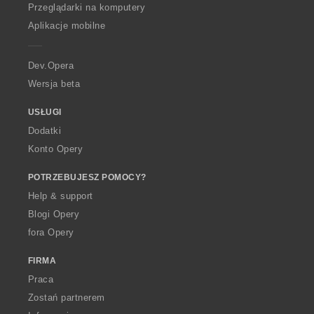
O
Przeglądarki na komputery
p
Aplikacje mobilne
e
r
a
Dev.Opera
Wersja beta
USŁUGI
Dodatki
Konto Opery
POTRZEBUJESZ POMOCY?
Help & support
Blogi Opery
fora Opery
FIRMA
Praca
Zostań partnerem