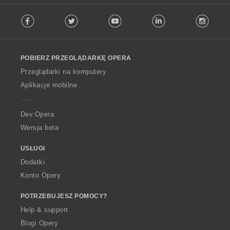
F
Facebook
Twitter
Youtube
LinkedIn
Instag
o
l
l
o
POBIERZ PRZEGLĄDARKĘ OPERA
w
O
Przeglądarki na komputery
p
Aplikacje mobilne
e
r
a
Dev.Opera
Wersja beta
USŁUGI
Dodatki
Konto Opery
POTRZEBUJESZ POMOCY?
Help & support
Blogi Opery