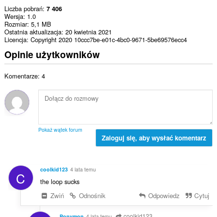
Liczba pobrań
7 406
Wersja
1.0
Rozmiar
5,1 MB
Ostatnia aktualizacja
20 kwietnia 2021
Licencja
Copyright 2020 10ccc7be-e01c-4bc0-9671-5be69576ecc4
Opinie użytkowników
Komentarze: 4
Pokaż wątek forum
Zaloguj się, aby wysłać komentarz
coolkid123
4 lata temu
C
the loop sucks
Zwiń
Odnośnik
Odpowiedz
Cytuj
coolkid123
Ponymon
4 lata temu