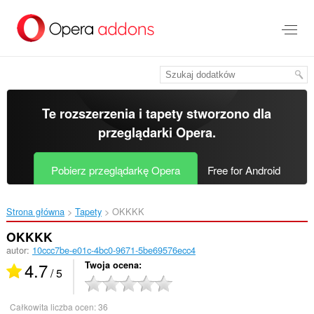
Przenoś
do
treści
strony
Te rozszerzenia i tapety stworzono dla
przeglądarki Opera
.
Pobierz przeglądarkę Opera
Free for Android
Strona główna
Tapety
OKKKK‎
OKKKK
autor:
10ccc7be-e01c-4bc0-9671-5be69576ecc4
4.7
Twoja ocena
/ 5
Całkowita liczba ocen:
36