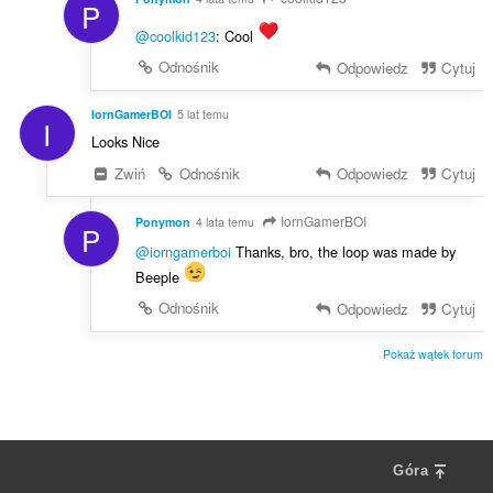
P
@coolkid123
: Cool
Odnośnik
Odpowiedz
Cytuj
IornGamerBOI
5 lat temu
I
Looks Nice
Zwiń
Odnośnik
Odpowiedz
Cytuj
IornGamerBOI
Ponymon
4 lata temu
P
@iorngamerboi
Thanks, bro, the loop was made by
Beeple
Odnośnik
Odpowiedz
Cytuj
Pokaż wątek forum
Góra