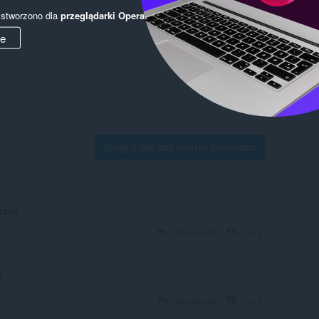
y stworzono dla
przeglądarki Opera
.
ie
Zaloguj się, aby wysłać komentarz
 480p
Odpowiedz
Cytuj
?
Odpowiedz
Cytuj