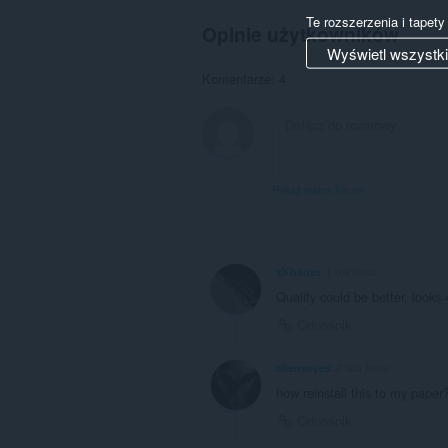
Te rozszerzenia i tapet
Opinie użytkowników
Wyświetl wszystk
Komentarze: 4
Pokaż wątek forum
xKhaozs
1 rok temu
Quality could be better, looks
Odnośnik
alienseyes
2 lata temu
how reinstall this to my paper
Odnośnik