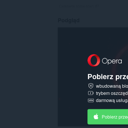
Całkowita liczba ocen:
87
Podgląd
Pobierz prz
wbudowaną blo
trybem oszczędz
darmową usłu
Pobierz prz