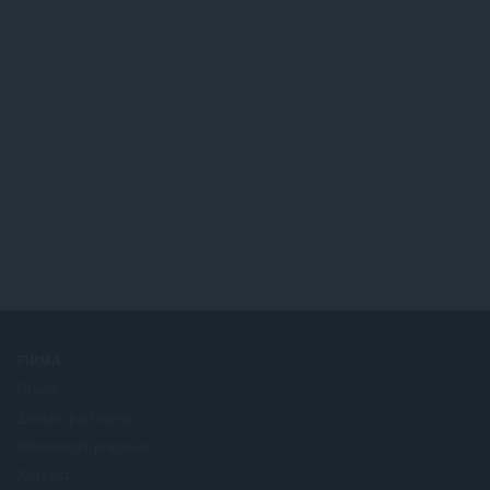
FIRMA
Praca
Zostań partnerem
Informacje prasowe
Kontakt