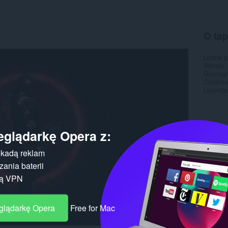
O ta
Liczba 
Wersja
Rozmiar
Ostatnia
Licencja
eglądarkę Opera z:
kadą reklam
ania baterii
gą VPN
eglądarkę Opera
Free for Mac