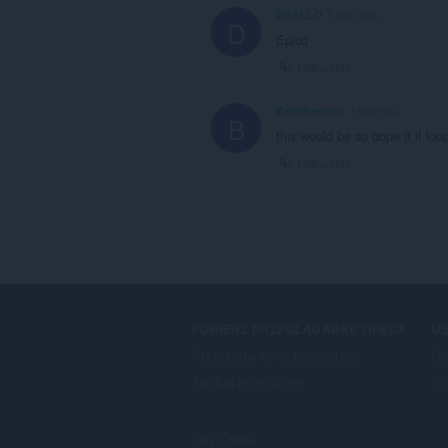
DRALLO
3 lata temu
D
Epico
Odnośnik
Bendherover
3 lata temu
B
this would be so dope if it loo
Odnośnik
POBIERZ PRZEGLĄDARKĘ OPERA
US
Przeglądarki na komputery
Do
Aplikacje mobilne
Ko
Dev.Opera