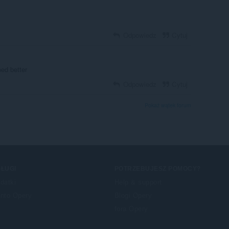
Odpowiedz
Cytuj
ped better
Odpowiedz
Cytuj
Pokaż wątek forum
ŁUGI
POTRZEBUJESZ POMOCY?
datki
Help & support
nto Opery
Blogi Opery
fora Opery