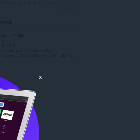
Pobierz przeglądarkę Opera
pecie
pobrań
24 980
1.0
8,5 MB
 aktualizacja
31 sierpnia 2022
Copyright 2022 c335e1f6-6776-4b62-9a5f-24fecb2577c8
x