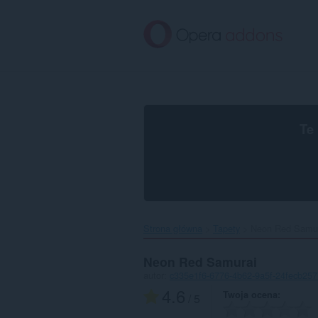
Przenoś
do
treści
strony
Te
Strona główna
Tapety
Neon Red Samur
Neon Red Samurai
autor:
c335e1f6-6776-4b62-9a5f-24fecb257
4.6
Twoja ocena
/ 5