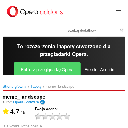
Przenoś
do
treści
strony
Te rozszerzenia i tapety stworzono dla
przeglądarki Opera
.
Pobierz przeglądarkę Opera
Free for Android
Strona główna
Tapety
meme_landscape‎
meme_landscape
autor:
Opera Software
4.7
Twoja ocena
/ 5
Całkowita liczba ocen:
6