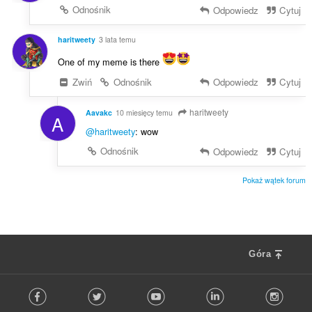
Odnośnik
Odpowiedz
Cytuj
haritweety
3 lata temu
One of my meme is there
Zwiń
Odnośnik
Odpowiedz
Cytuj
haritweety
Aavakc
10 miesięcy temu
A
@haritweety
: wow
Odnośnik
Odpowiedz
Cytuj
Pokaż wątek forum
Góra
F
Facebook
Twitter
Youtube
LinkedIn
Instag
o
l