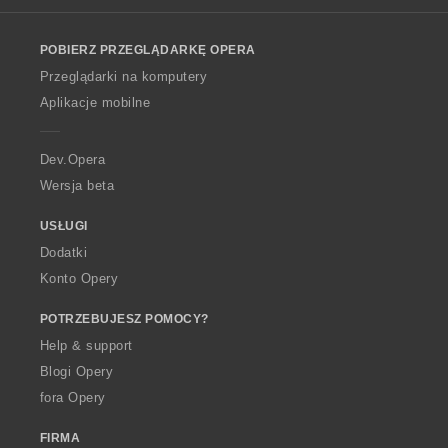
l
o
POBIERZ PRZEGLĄDARKĘ OPERA
w
O
Przeglądarki na komputery
p
Aplikacje mobilne
e
r
a
Dev.Opera
Wersja beta
USŁUGI
Dodatki
Konto Opery
POTRZEBUJESZ POMOCY?
Help & support
Blogi Opery
fora Opery
FIRMA