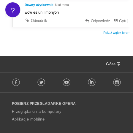
Dawny użytkownik
6 lat temu
?
wow es un limonyon
Odnośnik
Odpowiedz
Cytuj
Pokaż wątek forum
Góra
F
Facebook
Twitter
Youtube
LinkedIn
Instag
o
l
l
o
POBIERZ PRZEGLĄDARKĘ OPERA
w
O
Przeglądarki na komputery
p
Aplikacje mobilne
e
r