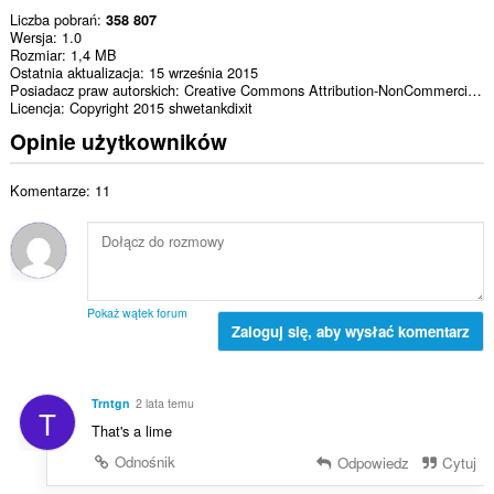
Liczba pobrań
358 807
Wersja
1.0
Rozmiar
1,4 MB
Ostatnia aktualizacja
15 września 2015
Posiadacz praw autorskich
Creative Commons Attribution-NonCommercial 4.0 International License.
Licencja
Copyright 2015 shwetankdixit
Opinie użytkowników
Komentarze: 11
Pokaż wątek forum
Zaloguj się, aby wysłać komentarz
Trntgn
2 lata temu
T
That's a lime
Odnośnik
Odpowiedz
Cytuj