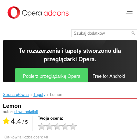
Przenoś
do
treści
strony
Te rozszerzenia i tapety stworzono dla
przeglądarki Opera
.
Pobierz przeglądarkę Opera
Free for Android
Strona główna
Tapety
Lemon‎
Lemon
autor:
shwetankdixit
4.4
Twoja ocena
/ 5
Całkowita liczba ocen:
48