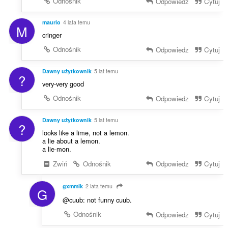
Odnośnik
Odpowiedz
Cytuj
maurio
4 lata temu
M
cringer
Odnośnik
Odpowiedz
Cytuj
Dawny użytkownik
5 lat temu
?
very-very good
Odnośnik
Odpowiedz
Cytuj
Dawny użytkownik
5 lat temu
?
looks like a lime, not a lemon.
a lie about a lemon.
a lie-mon.
Zwiń
Odnośnik
Odpowiedz
Cytuj
gxmmik
2 lata temu
G
@cuub: not funny cuub.
Odnośnik
Odpowiedz
Cytuj