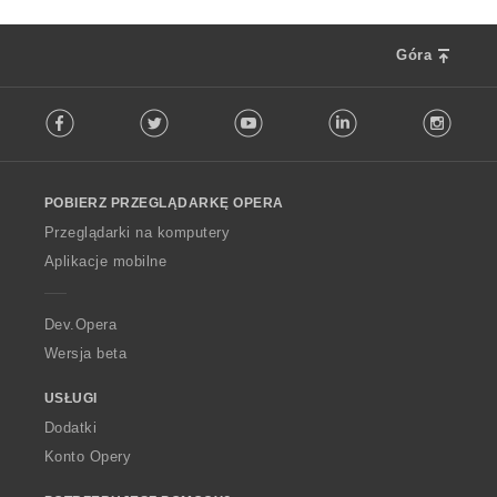
Góra
F
Facebook
Twitter
Youtube
LinkedIn
Instag
o
l
l
o
POBIERZ PRZEGLĄDARKĘ OPERA
w
O
Przeglądarki na komputery
p
Aplikacje mobilne
e
r
a
Dev.Opera
Wersja beta
USŁUGI
Dodatki
Konto Opery