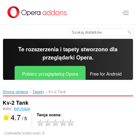
Przenoś
do
treści
strony
Te rozszerzenia i tapety stworzono dla
przeglądarki Opera
.
Pobierz przeglądarkę Opera
Free for Android
Strona główna
Tapety
Kv-2 Tank‎
Kv-2 Tank
autor:
bot-maza
4.7
Twoja ocena
/ 5
Całkowita liczba ocen:
6