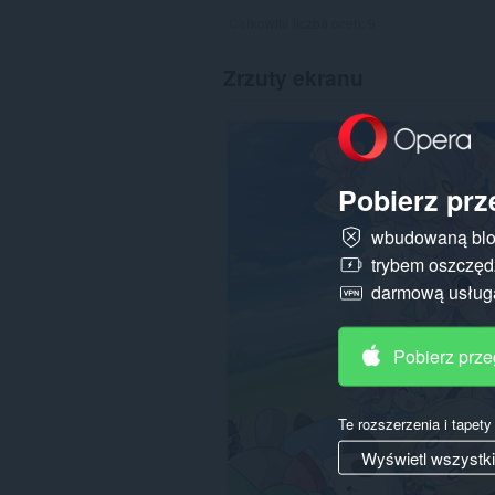
Całkowita liczba ocen:
9
Zrzuty ekranu
Pobierz prz
wbudowaną blo
trybem oszczędz
darmową usłu
Pobierz prz
Te rozszerzenia i tapet
Wyświetl wszystk