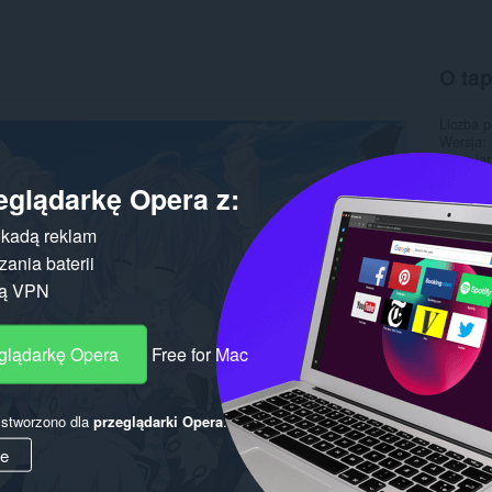
O ta
Liczba 
Wersja
Rozmiar
Ostatnia
eglądarkę Opera z:
Licencja
kadą reklam
ania baterii
gą VPN
eglądarkę Opera
Free for Mac
y stworzono dla
przeglądarki Opera
.
ie