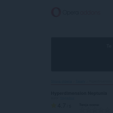
Przenoś
do
treści
strony
Te
Strona główna
Tapety
Hyperdimension 
Hyperdimension Neptunia
autor:
freyjadour
4.7
Twoja ocena
/ 5