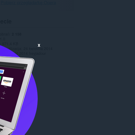
Pobierz przeglądarkę Opera
pecie
pobrań
2 158
1.0
971,4 KB
x
 aktualizacja
24 kwietnia 2014
Copyright 2014 freyjadour