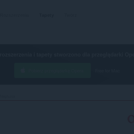
Rozszerzenia
Tapety
Twórz
 rozszerzenia i tapety stworzono dla
przeglądarki Op
Pobierz przeglądarkę Opera
Free for Mac
Neptunia‎