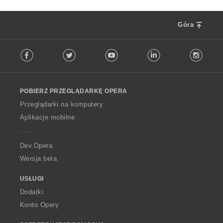
Góra
F
Facebook
Twitter
Youtube
LinkedIn
Instag
o
l
l
o
POBIERZ PRZEGLĄDARKĘ OPERA
w
O
Przeglądarki na komputery
p
Aplikacje mobilne
e
r
a
Dev.Opera
Wersja beta
USŁUGI
Dodatki
Konto Opery