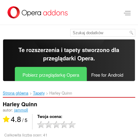
Przenoś
do
treści
strony
Te rozszerzenia i tapety stworzono dla
przeglądarki Opera
.
Pobierz przeglądarkę Opera
Free for Android
Strona główna
Tapety
Harley Quinn‎
Harley Quinn
autor:
jammoll
4.8
Twoja ocena
/ 5
Całkowita liczba ocen:
41