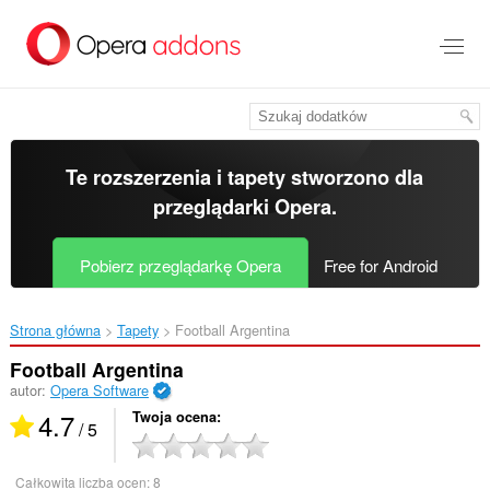
Przenoś
do
treści
strony
Te rozszerzenia i tapety stworzono dla
przeglądarki Opera
.
Pobierz przeglądarkę Opera
Free for Android
Strona główna
Tapety
Football Argentina‎
Football Argentina
autor:
Opera Software
4.7
Twoja ocena
/ 5
Całkowita liczba ocen:
8