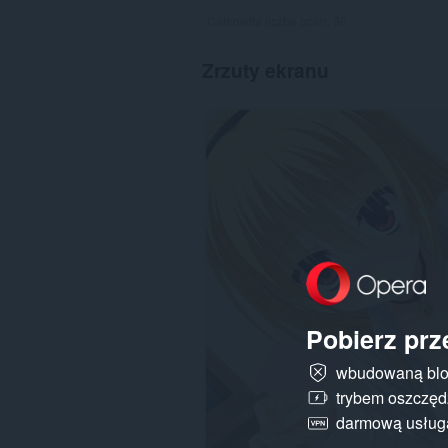
Całkowita liczba ocen:
30
Zrzuty ekranu
Pobierz prz
wbudowaną blo
trybem oszczędz
darmową usłu