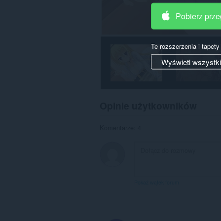
Pobierz prz
Te rozszerzenia i tapet
Wyświetl wszystk
Opinie użytkowników
Komentarze: 4
Pokaż wątek forum