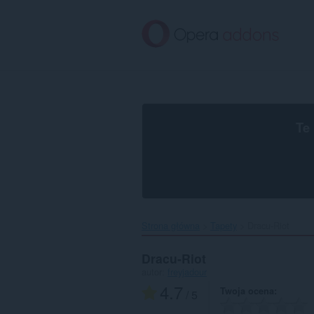
Przenoś
do
treści
strony
Te
Strona główna
Tapety
Dracu-Riot‎
Dracu-Riot
autor:
freyjadour
4.7
Twoja ocena
/ 5