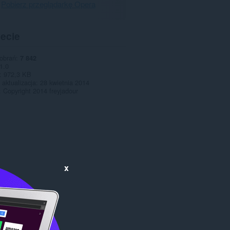
Pobierz przeglądarkę Opera
pecie
pobrań
7 842
1.0
972,3 KB
 aktualizacja
28 kwietnia 2014
Copyright 2014 freyjadour
x