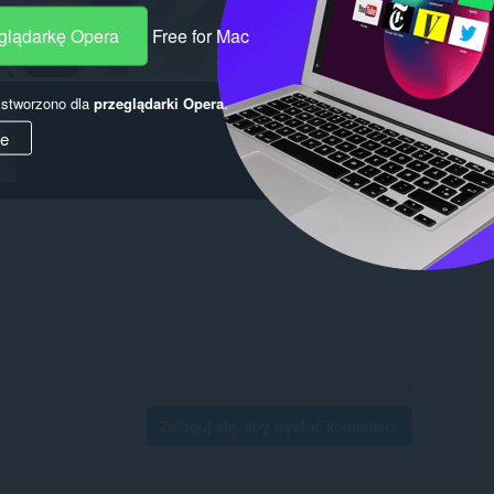
eglądarkę Opera
Free for Mac
y stworzono dla
przeglądarki Opera
.
ie
Zaloguj się, aby wysłać komentarz