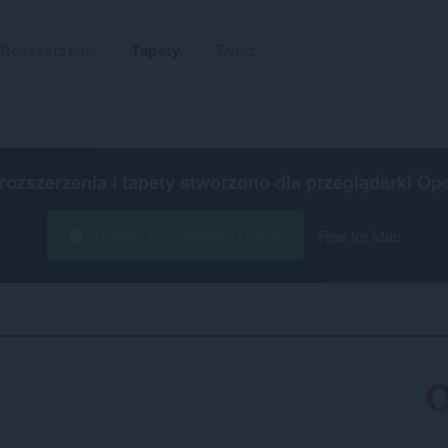
Rozszerzenia
Tapety
Twórz
 rozszerzenia i tapety stworzono dla
przeglądarki Op
Pobierz przeglądarkę Opera
Free for Mac