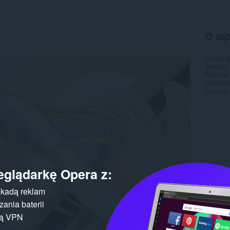
O ta
Liczba 
Wersja
Rozmiar
Ostatnia
Licencja
eglądarkę Opera z:
kadą reklam
ania baterii
gą VPN