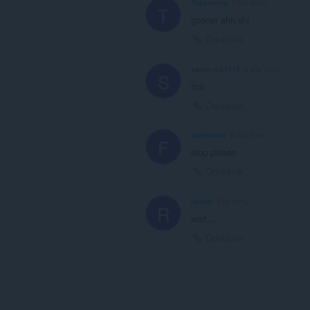
Tekaverna
1 rok temu
T
gooner ahh shi
Odnośnik
saron-xd1516
4 lata temu
S
rich
Odnośnik
fazehomo
4 lata temu
F
stop please
Odnośnik
ranssi
5 lat temu
R
wait...
Odnośnik