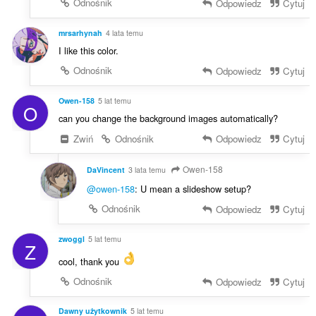
Odnośnik
Odpowiedz
Cytuj
mrsarhynah
4 lata temu
I like this color.
Odnośnik
Odpowiedz
Cytuj
Owen-158
5 lat temu
O
can you change the background images automatically?
Zwiń
Odnośnik
Odpowiedz
Cytuj
Owen-158
DaVincent
3 lata temu
@owen-158
: U mean a slideshow setup?
Odnośnik
Odpowiedz
Cytuj
zwoggl
5 lat temu
Z
cool, thank you
Odnośnik
Odpowiedz
Cytuj
Dawny użytkownik
5 lat temu