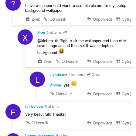
?
I love wallpaper but i want to use this picture for my leptop
background wallpaper.
Zwiń
Odnośnik
Odpowiedz
Cytuj
Xiver
5 lat temu
X
@kletren16: Right click the wallpaper and then click
save image as and then set it was ur leptop
background
Zwiń
Odnośnik
Odpowiedz
Cytuj
Xiver
LightStxrm
4 lata temu
L
@xiver
: yes
Odnośnik
Odpowiedz
Cytuj
fumbolover
5 lat temu
F
Very beautifull! Thanks!
Odnośnik
Odpowiedz
Cytuj
Dawny użytkownik
5 lat temu