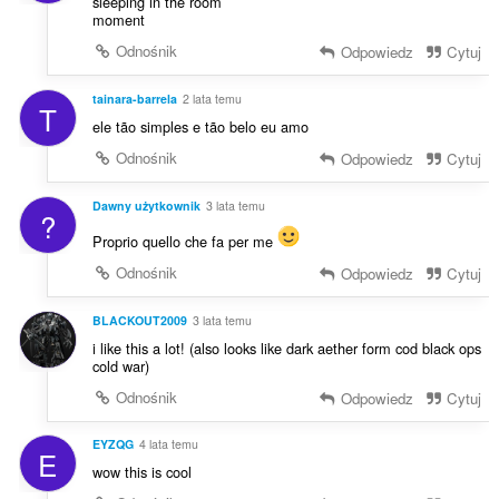
sleeping in the room
moment
Odnośnik
Odpowiedz
Cytuj
tainara-barrela
2 lata temu
T
ele tão simples e tão belo eu amo
Odnośnik
Odpowiedz
Cytuj
Dawny użytkownik
3 lata temu
?
Proprio quello che fa per me
Odnośnik
Odpowiedz
Cytuj
BLACKOUT2009
3 lata temu
i like this a lot! (also looks like dark aether form cod black ops
cold war)
Odnośnik
Odpowiedz
Cytuj
EYZQG
4 lata temu
E
wow this is cool