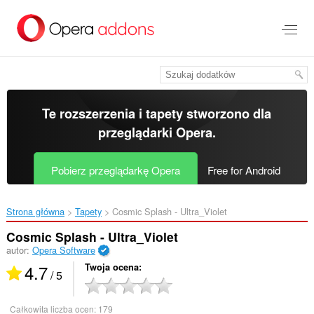
Przenoś
do
treści
strony
Te rozszerzenia i tapety stworzono dla
przeglądarki Opera
.
Pobierz przeglądarkę Opera
Free for Android
Strona główna
Tapety
Cosmic Splash - Ultra_Violet‎
Cosmic Splash - Ultra_Violet
autor:
Opera Software
4.7
Twoja ocena
/ 5
Całkowita liczba ocen:
179