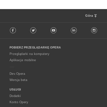
Góra
F
Facebook
Twitter
Youtube
LinkedIn
Instag
o
l
l
o
POBIERZ PRZEGLĄDARKĘ OPERA
w
O
Przeglądarki na komputery
p
Aplikacje mobilne
e
r
a
Dev.Opera
Wersja beta
USŁUGI
Dodatki
Konto Opery