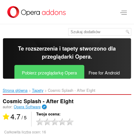
Przenoś
do
treści
strony
Te rozszerzenia i tapety stworzono dla
przeglądarki Opera
.
Pobierz przeglądarkę Opera
Free for Android
Strona główna
Tapety
Cosmic Splash - After Eight‎
Cosmic Splash - After Eight
autor:
Opera Software
4.7
Twoja ocena
/ 5
Całkowita liczba ocen:
16