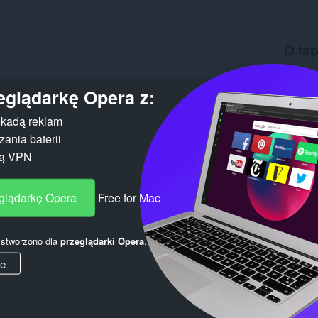
O ta
Liczba 
Wersja
eglądarkę Opera z:
Rozmiar
Ostatnia
kadą reklam
Licencja
ania baterii
gą VPN
eglądarkę Opera
Free for Mac
y stworzono dla
przeglądarki Opera
.
ie