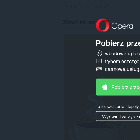
Całkowita liczba ocen:
47
Zrzut ekranu
Pobierz prz
wbudowaną blo
trybem oszczędz
darmową usłu
Pobierz prz
Te rozszerzenia i tapet
Wyświetl wszystk