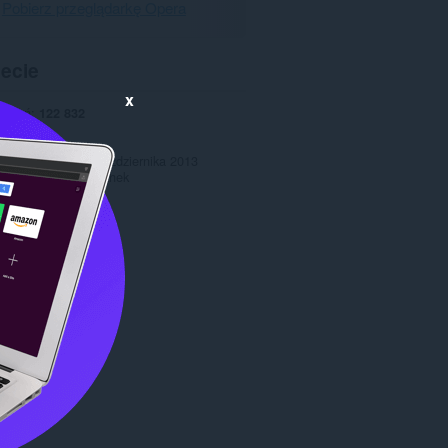
Pobierz przeglądarkę Opera
pecie
x
pobrań
122 832
1.1
69,1 KB
 aktualizacja
10 października 2013
Copyright 2013 zahek