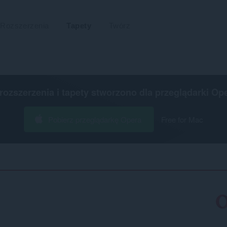
Rozszerzenia
Tapety
Twórz
 rozszerzenia i tapety stworzono dla
przeglądarki Op
Pobierz przeglądarkę Opera
Free for Mac