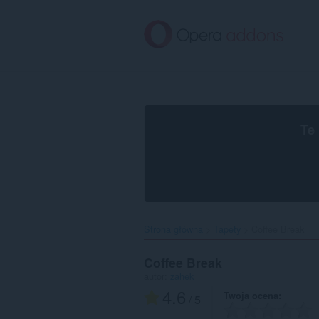
Przenoś
do
treści
strony
Te
Strona główna
Tapety
Coffee Break‎
Coffee Break
autor:
zahek
4.6
Twoja ocena
/ 5