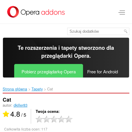
Przenoś
do
treści
strony
Te rozszerzenia i tapety stworzono dla
przeglądarki Opera
.
Pobierz przeglądarkę Opera
Free for Android
Strona główna
Tapety
Cat‎
Cat
autor:
dkiller83
4.8
Twoja ocena
/ 5
Całkowita liczba ocen:
117