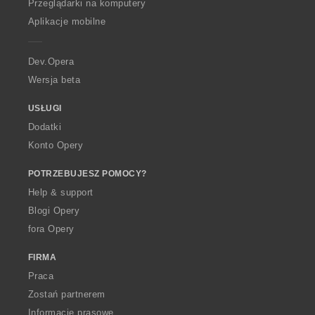
O
Przeglądarki na komputery
p
Aplikacje mobilne
e
r
a
Dev.Opera
Wersja beta
USŁUGI
Dodatki
Konto Opery
POTRZEBUJESZ POMOCY?
Help & support
Blogi Opery
fora Opery
FIRMA
Praca
Zostań partnerem
Informacje prasowe