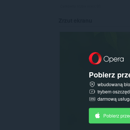
Całkowita liczba ocen:
90
Zrzut ekranu
Pobierz prz
wbudowaną blo
trybem oszczędz
darmową usłu
Pobierz prz