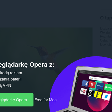
O ta
Liczba 
Wersja
Rozmiar
Ostatnia
Licencja
eglądarkę Opera z:
kadą reklam
ania baterii
gą VPN
eglądarkę Opera
Free for Mac