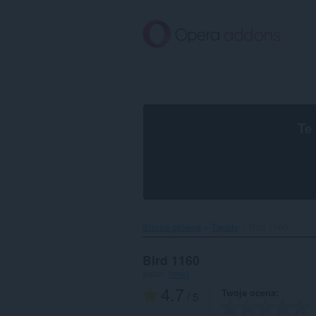
Przenoś
do
treści
strony
Te
Strona główna
Tapety
Bird 1160‎
Bird 1160
autor:
tenet
4.7
Twoja ocena
/ 5