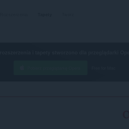
Rozszerzenia
Tapety
Twórz
 rozszerzenia i tapety stworzono dla
przeglądarki Op
Pobierz przeglądarkę Opera
Free for Mac