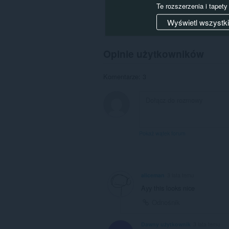
Te rozszerzenia i tapet
Wyświetl wszystk
Opinie użytkowników
Komentarze: 3
Pokaż wątek forum
aliceman
3 lata temu
Ayy this looks nice
Odnośnik
Dawny użytkownik
3 lata temu