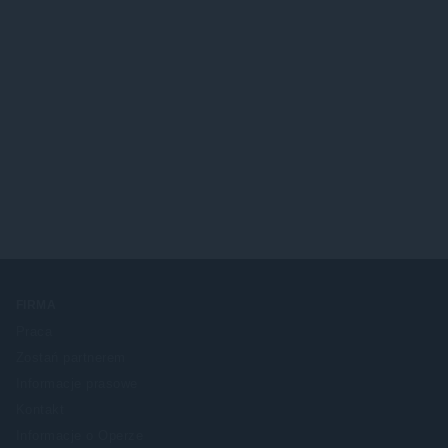
FIRMA
Praca
Zostań partnerem
Informacje prasowe
Kontakt
Informacje o Operze