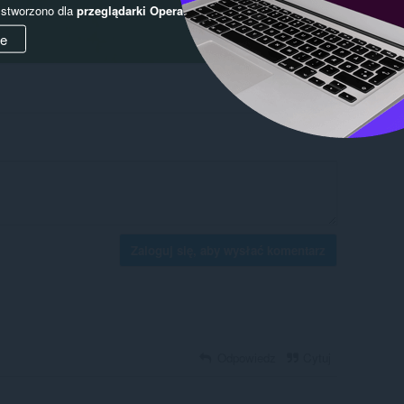
y stworzono dla
przeglądarki Opera
.
ie
Zaloguj się, aby wysłać komentarz
Odpowiedz
Cytuj