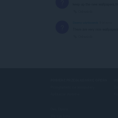
?
keep up the new wallpapers,tha
Odnośnik
Dawny użytkownik
5 lat temu
?
There are very nice wallpapers
Odnośnik
POBIERZ PRZEGLĄDARKĘ OPERA
US
Przeglądarki na komputery
Do
Aplikacje mobilne
Ko
Dev.Opera
Wersja beta