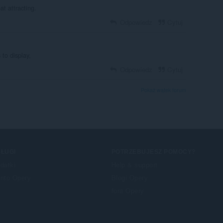
t attracting.
Odpowiedz
Cytuj
 to display,
Odpowiedz
Cytuj
Pokaż wątek forum
ŁUGI
POTRZEBUJESZ POMOCY?
datki
Help & support
nto Opery
Blogi Opery
fora Opery