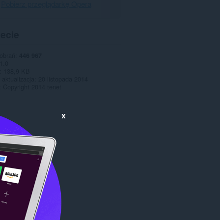
Pobierz przeglądarkę Opera
pecie
pobrań
446 967
1.0
138,9 KB
 aktualizacja
20 listopada 2014
Copyright 2014 tenet
x