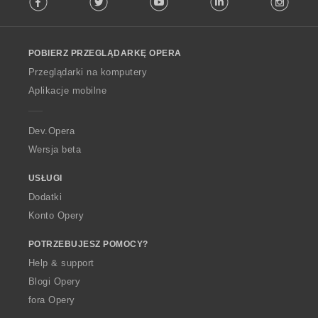
l
l
o
POBIERZ PRZEGLĄDARKĘ OPERA
w
O
Przeglądarki na komputery
p
Aplikacje mobilne
e
r
a
Dev.Opera
Wersja beta
USŁUGI
Dodatki
Konto Opery
POTRZEBUJESZ POMOCY?
Help & support
Blogi Opery
fora Opery