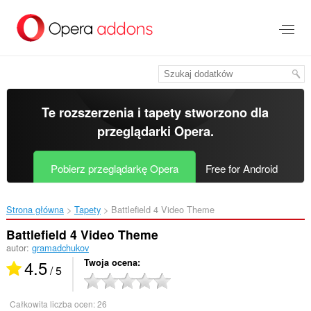
Przenoś
do
treści
strony
Te rozszerzenia i tapety stworzono dla
przeglądarki Opera
.
Pobierz przeglądarkę Opera
Free for Android
Strona główna
Tapety
Battlefield 4 Video Theme‎
Battlefield 4 Video Theme
autor:
gramadchukov
4.5
Twoja ocena
/ 5
Całkowita liczba ocen:
26