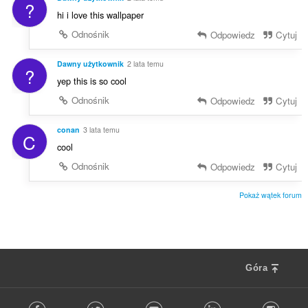
?
hi i love this wallpaper
Odnośnik
Odpowiedz
Cytuj
Dawny użytkownik
2 lata temu
?
yep this is so cool
Odnośnik
Odpowiedz
Cytuj
conan
3 lata temu
C
cool
Odnośnik
Odpowiedz
Cytuj
Pokaż wątek forum
Góra
F
Facebook
Twitter
Youtube
LinkedIn
Instag
o