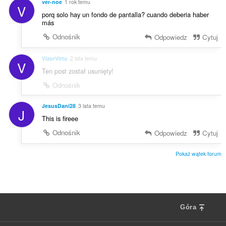
ver-noe
1 rok temu
V
porq solo hay un fondo de pantalla? cuando deberia haber
más
Odnośnik
Odpowiedz
Cytuj
VizorVirtu
2 lata temu
V
Ten post został usunięty!
Odnośnik
JesusDani28
3 lata temu
J
This is fireee
Odnośnik
Odpowiedz
Cytuj
Pokaż wątek forum
Góra