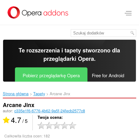
Przenoś
do
treści
strony
Te rozszerzenia i tapety stworzono dla
przeglądarki Opera
.
Pobierz przeglądarkę Opera
Free for Android
Strona główna
Tapety
Arcane Jinx‎
Arcane Jinx
autor:
c335e1f6-6776-4b62-9a5f-24fecb2577c8
4.7
Twoja ocena
/ 5
Całkowita liczba ocen:
182