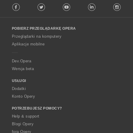
F
Facebook
Twitter
Youtube
LinkedIn
Instag
o
l
l
o
POBIERZ PRZEGLĄDARKĘ OPERA
w
O
Przeglądarki na komputery
p
Aplikacje mobilne
e
r
a
Dev.Opera
Wersja beta
USŁUGI
Dodatki
Konto Opery
POTRZEBUJESZ POMOCY?
Help & support
Blogi Opery
fora Opery