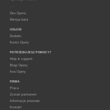
e
r
a
Dev.Opera
Wersja beta
USŁUGI
Dodatki
Konto Opery
POTRZEBUJESZ POMOCY?
Help & support
Blogi Opery
fora Opery
FIRMA
Praca
Zostań partnerem
Informacje prasowe
Kontakt