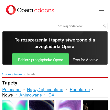
Przenoś
do
treści
strony
Te rozszerzenia i tapety stworzono dla
przeglądarki Opera
.
Pobierz przeglądarkę Opera
Free for Android
Strona główna
Tapety
Tapety
Polecane
Najwyżej oceniane
Popularne
Nowe
Animowane
GX