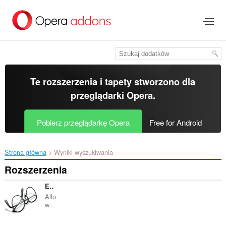
Przenoś
do
treści
strony
Te rozszerzenia i tapety stworzono dla
przeglądarki Opera
.
Pobierz przeglądarkę Opera
Free for Android
Strona główna
Wyniki wyszukiwania
Rozszerzenia
EX.UA/FS.UA без рекламы
Allo
w...