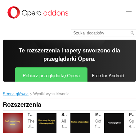
Przenoś
do
treści
strony
Te rozszerzenia i tapety stworzono dla
przeglądarki Opera
.
Pobierz przeglądarkę Opera
Free for Android
Strona główna
Wyniki wyszukiwania
Rozszerzenia
Top Android racing Games
Stop the puppy crying at night
Machine coffee signboard
Pink Hanging Wind
The
All
Cof
Sp
ul...
a...
f...
e...