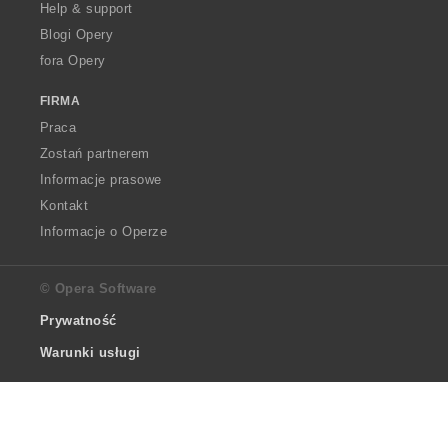
Help & support
Blogi Opery
fora Opery
FIRMA
Praca
Zostań partnerem
Informacje prasowe
Kontakt
Informacje o Operze
© Opera Software
Prywatność
Warunki usługi