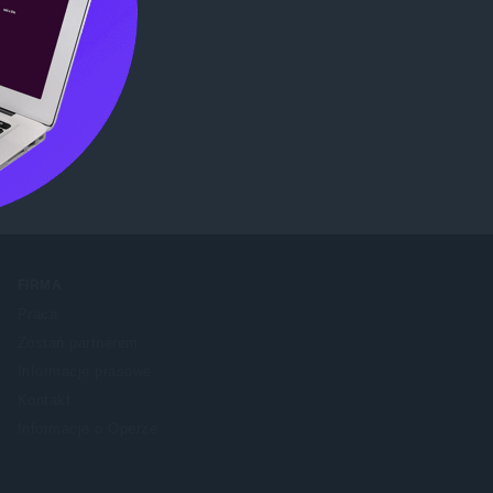
me Web
FIRMA
Praca
Zostań partnerem
Informacje prasowe
Kontakt
Informacje o Operze