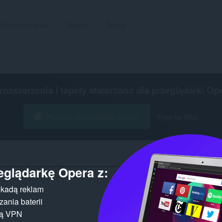
Rozszerzenia
Tapety
Twórz
 rozszerzenia i tapety stworzono dla
przeglądarki Op
Pobierz przeglądarkę Opera
Free for Mac
eglądarkę Opera z:
Liczba wyn
kadą reklam
ania baterii
gą VPN