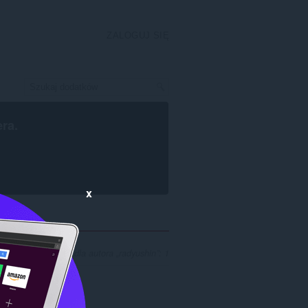
ZALOGUJ SIĘ
era
.
x
ików wyszukiwania dla autora „radyushin”: 1