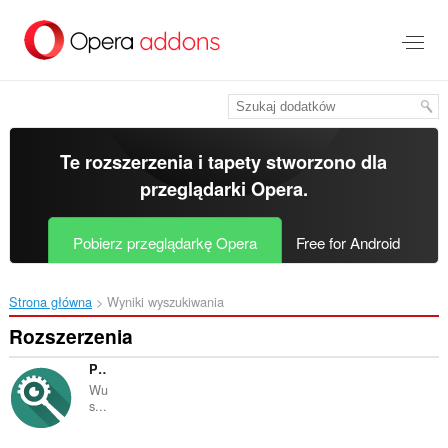
Przenoś
do
treści
strony
Te rozszerzenia i tapety stworzono dla
przeglądarki Opera
.
Pobierz przeglądarkę Opera
Free for Android
Strona główna
Wyniki wyszukiwania
Rozszerzenia
PhotoTracker Lite
Wu
s...